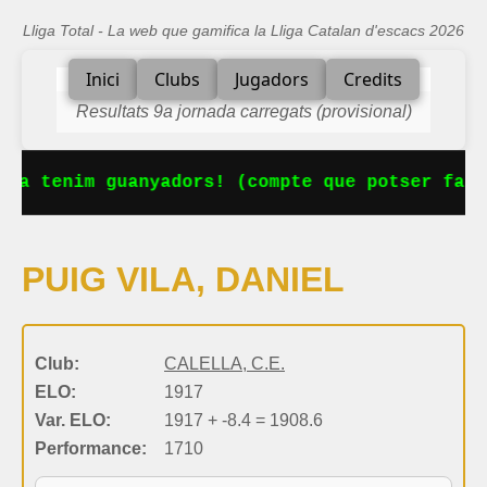
Lliga Total - La web que gamifica la Lliga Catalan d'escacs 2026
Inici
Clubs
Jugadors
Credits
Resultats 9a jornada carregats (provisional)
 Ja tenim guanyadors! (compte que potser falt
PUIG VILA, DANIEL
Club:
CALELLA, C.E.
ELO:
1917
Var. ELO:
1917 + -8.4 = 1908.6
Performance:
1710