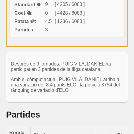
9
[ 4205 / 6083 ]
Standard ♚:
Coet 🚀:
0
[ 4428 / 6083 ]
Patata 🥔:
4.5
[ 1236 / 6083 ]
Partides:
3
Després de 9 jornades, PUIG VILA, DANIEL ha
participat en 3 partides de la lliga catalana.
Amb el còmput actual, PUIG VILA, DANIEL arriba a
una variació de -8.4 punts ELO i la posició 3754 del
rànquing de variació d'ELO.
Partides
Ronda-