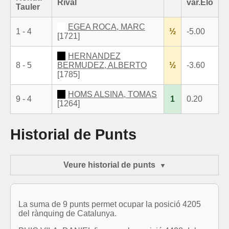
Rival
var.Elo
Tauler
EGEA ROCA, MARC
1 - 4
½
-5.00
[1721]
HERNANDEZ
8 - 5
BERMUDEZ, ALBERTO
½
-3.60
[1785]
HOMS ALSINA, TOMAS
9 - 4
1
0.20
[1264]
Historial de Punts
Veure historial de punts
La suma de 9 punts permet ocupar la posició 4205
del rànquing de Catalunya.