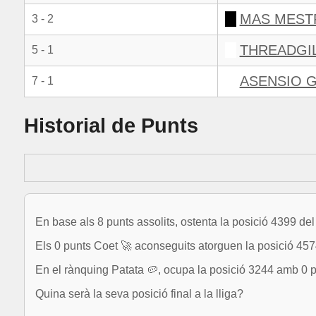
MAS MESTR
3 - 2
THREADGIL
5 - 1
ASENSIO G
7 - 1
Historial de Punts
En base als 8 punts assolits, ostenta la posició 4399 de
Els 0 punts Coet 🚀 aconseguits atorguen la posició 4574
En el rànquing Patata 🥔, ocupa la posició 3244 amb 0 p
Quina serà la seva posició final a la lliga?