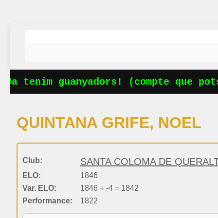
Ja tenim guanyadors! (compte que pots
QUINTANA GRIFE, NOEL
Club:
SANTA COLOMA DE QUERALT,
ELO:
1846
Var. ELO:
1846 + -4 = 1842
Performance:
1822