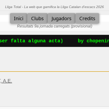
Lliga Total - La web que gamifica la Lliga Catalan d'escacs 2026
Inici
Clubs
Jugadors
Credits
Resultats 9a jornada carregats (provisional)
er falta alguna acta)
by chopening
 A.E.