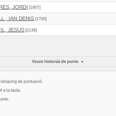
ES, JORDI
[1907]
L , IAN DENIS
[1700]
IL, JESUS
[2139]
Veure historial de punts
l rànquing de puntuació.
 a la taula.
unts.