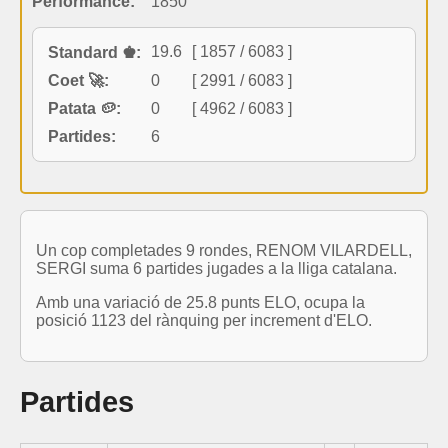
Performance:
1850
19.6
[ 1857 / 6083 ]
Standard ♚:
Coet 🚀:
0
[ 2991 / 6083 ]
Patata 🥔:
0
[ 4962 / 6083 ]
Partides:
6
Un cop completades 9 rondes, RENOM VILARDELL,
SERGI suma 6 partides jugades a la lliga catalana.
Amb una variació de 25.8 punts ELO, ocupa la
posició 1123 del rànquing per increment d'ELO.
Partides