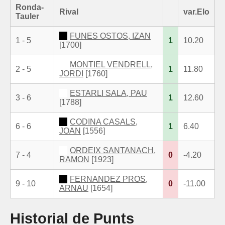
Ronda-
Rival
var.Elo
Tauler
FUNES OSTOS, IZAN
1 - 5
1
10.20
[1700]
MONTIEL VENDRELL,
2 - 5
1
11.80
JORDI
[1760]
ESTARLI SALA, PAU
3 - 6
1
12.60
[1788]
CODINA CASALS,
6 - 6
1
6.40
JOAN
[1556]
ORDEIX SANTANACH,
7 - 4
0
-4.20
RAMON
[1923]
FERNANDEZ PROS,
9 - 10
0
-11.00
ARNAU
[1654]
Historial de Punts