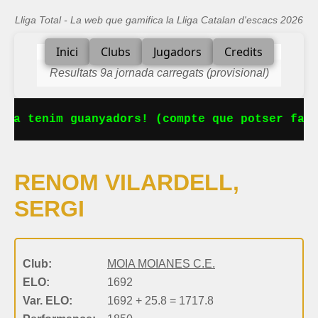
Lliga Total - La web que gamifica la Lliga Catalan d'escacs 2026
Inici
Clubs
Jugadors
Credits
Resultats 9a jornada carregats (provisional)
 Ja tenim guanyadors! (compte que potser falt
RENOM VILARDELL,
SERGI
Club:
MOIA MOIANES C.E.
ELO:
1692
Var. ELO:
1692 + 25.8 = 1717.8