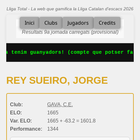
Lliga Total - La web que gamifica la Lliga Catalan d'escacs 2026
Inici
Clubs
Jugadors
Credits
Resultats 9a jornada carregats (provisional)
 Ja tenim guanyadors! (compte que potser falt
REY SUEIRO, JORGE
Club:
GAVA, C.E.
ELO:
1665
Var. ELO:
1665 + -63.2 = 1601.8
Performance:
1344