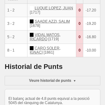
LUQUE LOPEZ, JUAN
1 - 2
0
-17.20
[1717]
SAADE AZZI, SALIM
3 - 2
0
-19.20
[1678]
VIDAL MATOS,
5 - 2
0
-16.80
RICARDO
[1719]
CARO SOLER,
8 - 1
0
-10.00
IGNACI
[1861]
Historial de Punts
Veure historial de punts
El balanç actual de 4.8 punts equival a la posició
5045 del rànquing de Catalunya.