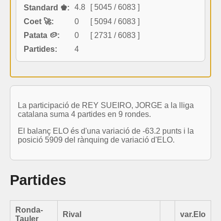
4.8
[ 5045 / 6083 ]
Standard ♚:
Coet 🚀:
0
[ 5094 / 6083 ]
Patata 🥔:
0
[ 2731 / 6083 ]
Partides:
4
La participació de REY SUEIRO, JORGE a la lliga
catalana suma 4 partides en 9 rondes.
El balanç ELO és d'una variació de -63.2 punts i la
posició 5909 del rànquing de variació d'ELO.
Partides
Ronda-
Rival
var.Elo
Tauler