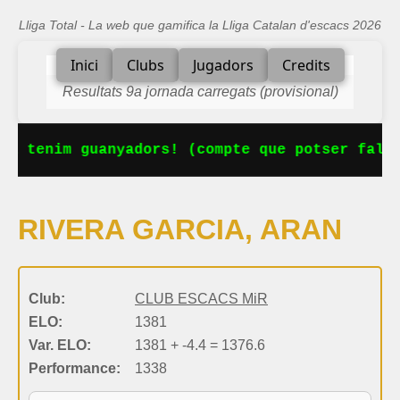
Lliga Total - La web que gamifica la Lliga Catalan d'escacs 2026
Inici
Clubs
Jugadors
Credits
Resultats 9a jornada carregats (provisional)
Ja tenim guanyadors! (compte que potser falta
RIVERA GARCIA, ARAN
Club:
CLUB ESCACS MiR
ELO:
1381
Var. ELO:
1381 + -4.4 = 1376.6
Performance:
1338