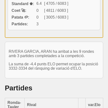
6.4
[ 4705 / 6083 ]
Standard ♚:
Coet 🚀:
0
[ 4811 / 6083 ]
Patata 🥔:
0
[ 3005 / 6083 ]
Partides:
3
RIVERA GARCIA, ARAN ha arribat a les 9 rondes
amb 3 partides completades a la competició.
La suma de -4.4 punts ELO permet ocupar la posició
3332-3334 del rànquing de variació d'ELO.
Partides
Ronda-
Rival
var.Elo
Tauler