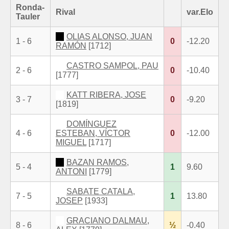
Ronda-
Rival
var.Elo
Tauler
OLIAS ALONSO, JUAN
1 - 6
0
-12.20
RAMÓN
[1712]
CASTRO SAMPOL, PAU
2 - 6
0
-10.40
[1777]
KATT RIBERA, JOSE
3 - 7
0
-9.20
[1819]
DOMÍNGUEZ
4 - 6
ESTEBAN, VÍCTOR
0
-12.00
MIGUEL
[1717]
BAZAN RAMOS,
5 - 4
1
9.60
ANTONI
[1779]
SABATE CATALA,
7 - 5
1
13.80
JOSEP
[1933]
GRACIANO DALMAU,
8 - 6
½
-0.40