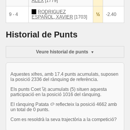
ALEX
[1779]
RODRIGUEZ
9 - 4
½
-2.40
ESPAÑOL, XAVIER
[1703]
Historial de Punts
Veure historial de punts
Aquestes xifres, amb 17.4 punts acumulats, suposen
la posició 2336 del rànquing de referència.
Els punts Coet 🚀 acumulats (5) situen aquesta
participació en la posició 1016 del rànquing.
El rànquing Patata 🥔 reflecteix la posició 4662 amb
un total de 0 punts.
Com es resoldrà la seva trajectòria a la competició?