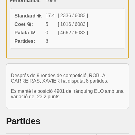
Performance:
1688
17.4
[ 2336 / 6083 ]
Standard ♚:
Coet 🚀:
5
[ 1016 / 6083 ]
Patata 🥔:
0
[ 4662 / 6083 ]
Partides:
8
Després de 9 rondes de competició, ROBLA
CARREIRAS, XAVIER ha disputat 8 partides.
Es manté la posició 4901 del rànquing ELO amb una
variació de -23.2 punts.
Partides