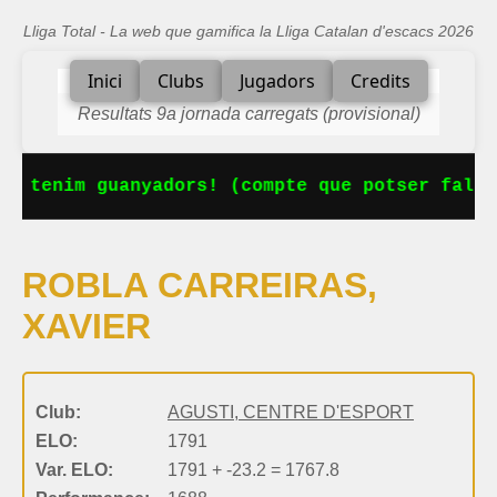
Lliga Total - La web que gamifica la Lliga Catalan d'escacs 2026
Inici
Clubs
Jugadors
Credits
Resultats 9a jornada carregats (provisional)
Ja tenim guanyadors! (compte que potser falta
ROBLA CARREIRAS,
XAVIER
Club:
AGUSTI, CENTRE D'ESPORT
ELO:
1791
Var. ELO:
1791 + -23.2 = 1767.8