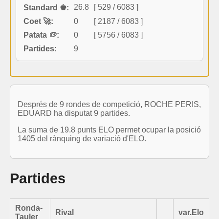
26.8
[ 529 / 6083 ]
Standard ♚:
Coet 🚀:
0
[ 2187 / 6083 ]
Patata 🥔:
0
[ 5756 / 6083 ]
Partides:
9
Després de 9 rondes de competició, ROCHE PERIS,
EDUARD ha disputat 9 partides.
La suma de 19.8 punts ELO permet ocupar la posició
1405 del rànquing de variació d'ELO.
Partides
Ronda-
Rival
var.Elo
Tauler