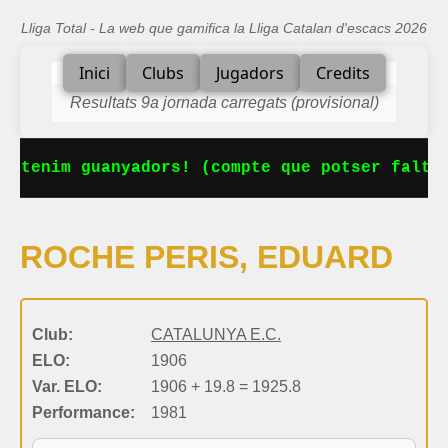
Lliga Total - La web que gamifica la Lliga Catalan d'escacs 2026
Inici
Clubs
Jugadors
Credits
Resultats 9a jornada carregats (provisional)
a tenim guanyadors! (compte que potser falta 
ROCHE PERIS, EDUARD
Club:
CATALUNYA E.C.
ELO:
1906
Var. ELO:
1906 + 19.8 = 1925.8
Performance:
1981