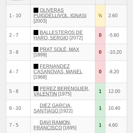
OLIVERAS
1 - 10
PUIGDELLIVOL, IGNASI
½
2.60
[2003]
BALLESTEROS DE
2 - 7
0
-5.60
HARO, SERGIO
[2072]
PRAT SOLÉ, MAX
3 - 8
0
-10.20
[1899]
FERNANDEZ
4 - 7
CASANOVAS, MANEL
0
-8.20
[1968]
PEREZ BERENGUER,
5 - 8
1
12.00
VALENTIN
[1975]
DIEZ GARCIA,
6 - 10
1
10.40
SANTIAGO
[1922]
DAVI RAMON,
7 - 5
1
4.60
FRANCISCO
[1695]