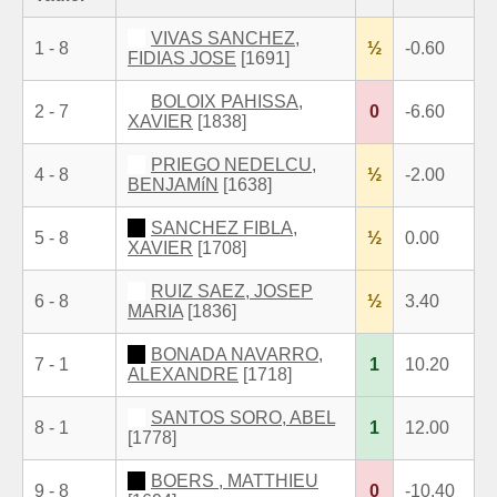
VIVAS SANCHEZ,
1 - 8
½
-0.60
FIDIAS JOSE
[1691]
BOLOIX PAHISSA,
2 - 7
0
-6.60
XAVIER
[1838]
PRIEGO NEDELCU,
4 - 8
½
-2.00
BENJAMíN
[1638]
SANCHEZ FIBLA,
5 - 8
½
0.00
XAVIER
[1708]
RUIZ SAEZ, JOSEP
6 - 8
½
3.40
MARIA
[1836]
BONADA NAVARRO,
7 - 1
1
10.20
ALEXANDRE
[1718]
SANTOS SORO, ABEL
8 - 1
1
12.00
[1778]
BOERS , MATTHIEU
9 - 8
0
-10.40