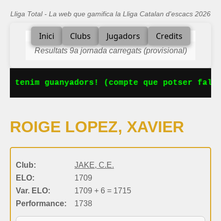
Lliga Total - La web que gamifica la Lliga Catalan d'escacs 2026
Inici
Clubs
Jugadors
Credits
Resultats 9a jornada carregats (provisional)
Ja tenim guanyadors! (compte que potser falta
ROIGE LOPEZ, XAVIER
Club:
JAKE, C.E.
ELO:
1709
Var. ELO:
1709 + 6 = 1715
Performance:
1738