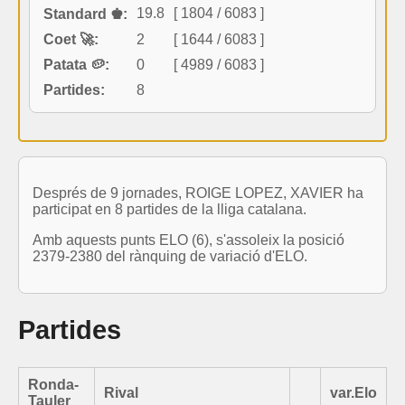
19.8
[ 1804 / 6083 ]
Standard ♚:
Coet 🚀:
2
[ 1644 / 6083 ]
Patata 🥔:
0
[ 4989 / 6083 ]
Partides:
8
Després de 9 jornades, ROIGE LOPEZ, XAVIER ha
participat en 8 partides de la lliga catalana.
Amb aquests punts ELO (6), s'assoleix la posició
2379-2380 del rànquing de variació d'ELO.
Partides
Ronda-
Rival
var.Elo
Tauler