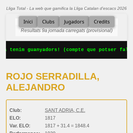
Lliga Total - La web que gamifica la Lliga Catalan d'escacs 2026
Inici
Clubs
Jugadors
Credits
Resultats 9a jornada carregats (provisional)
Ja tenim guanyadors! (compte que potser falta
ROJO SERRADILLA,
ALEJANDRO
Club:
SANT ADRIA, C.E.
ELO:
1817
Var. ELO:
1817 + 31.4 = 1848.4