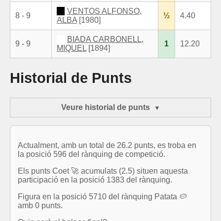
VENTOS ALFONSO,
8 - 9
½
4.40
ALBA
[1980]
BIADA CARBONELL,
9 - 9
1
12.20
MIQUEL
[1894]
Historial de Punts
Veure historial de punts
Actualment, amb un total de 26.2 punts, es troba en
la posició 596 del rànquing de competició.
Els punts Coet 🚀 acumulats (2.5) situen aquesta
participació en la posició 1383 del rànquing.
Figura en la posició 5710 del rànquing Patata 🥔
amb 0 punts.