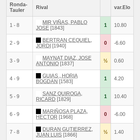
Ronda-
Rival
var.Elo
Tauler
MIR VIÑAS, PABLO
1 - 8
1
10.80
JOSE
[1843]
BERTRAN CEQUIEL,
2 - 9
0
-6.60
JORDI
[1940]
MAYNAT DIAZ, JOSE
3 - 9
½
0.60
ANTONIO
[1837]
GUIAS , HORIA
4 - 9
1
4.20
BOGDAN
[1583]
SANZ QUIROGA,
5 - 9
1
10.40
RICARD
[1829]
MARIÑOSA PLAZA,
6 - 9
0
-6.00
HECTOR
[1968]
DURAN GUTIERREZ,
7 - 8
½
1.40
JUAN LUIS
[1866]