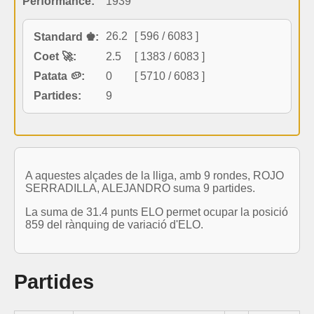
Performance:
1939
26.2
[ 596 / 6083 ]
Standard ♚:
Coet 🚀:
2.5
[ 1383 / 6083 ]
Patata 🥔:
0
[ 5710 / 6083 ]
Partides:
9
A aquestes alçades de la lliga, amb 9 rondes, ROJO
SERRADILLA, ALEJANDRO suma 9 partides.
La suma de 31.4 punts ELO permet ocupar la posició
859 del rànquing de variació d'ELO.
Partides