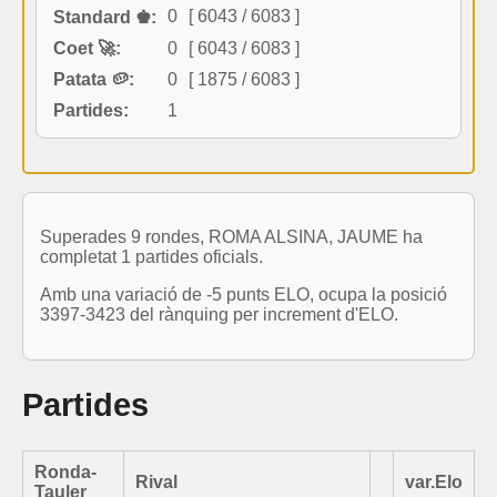
0
[ 6043 / 6083 ]
Standard ♚:
Coet 🚀:
0
[ 6043 / 6083 ]
Patata 🥔:
0
[ 1875 / 6083 ]
Partides:
1
Superades 9 rondes, ROMA ALSINA, JAUME ha
completat 1 partides oficials.
Amb una variació de -5 punts ELO, ocupa la posició
3397-3423 del rànquing per increment d'ELO.
Partides
Ronda-
Rival
var.Elo
Tauler