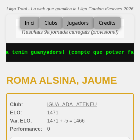
Lliga Total - La web que gamifica la Lliga Catalan d'escacs 2026
Inici
Clubs
Jugadors
Credits
Resultats 9a jornada carregats (provisional)
 Ja tenim guanyadors! (compte que potser falt
ROMA ALSINA, JAUME
Club:
IGUALADA - ATENEU
ELO:
1471
Var. ELO:
1471 + -5 = 1466
Performance:
0