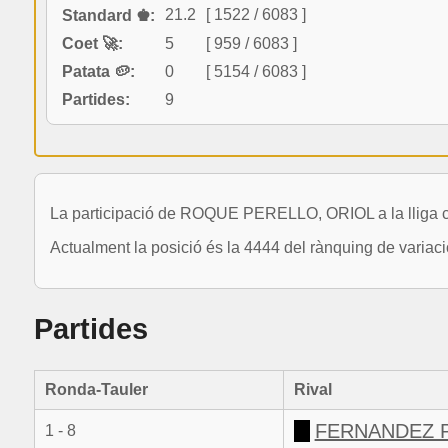
21.2
[ 1522 / 6083 ]
Standard ♚:
Coet 🚀:
5
[ 959 / 6083 ]
Patata 🥔:
0
[ 5154 / 6083 ]
Partides:
9
La participació de ROQUE PERELLO, ORIOL a la lliga c
Actualment la posició és la 4444 del rànquing de variac
Partides
Ronda-Tauler
Rival
FERNANDEZ P
1 - 8