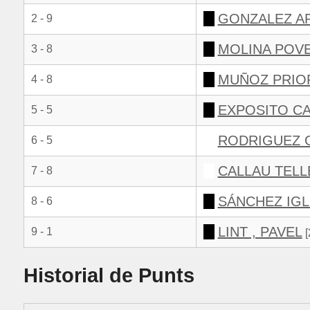
GONZALEZ AR
2 - 9
MOLINA POVE
3 - 8
MUÑOZ PRIO
4 - 8
EXPOSITO CA
5 - 5
RODRIGUEZ G
6 - 5
CALLAU TELL
7 - 8
SÁNCHEZ IGL
8 - 6
LINT , PAVEL
9 - 1
[
Historial de Punts