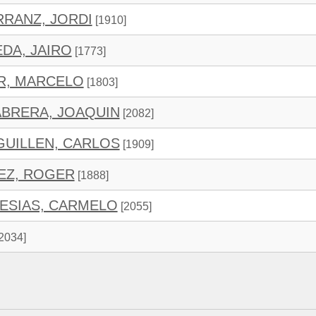
RANZ, JORDI
[1910]
DA, JAIRO
[1773]
R, MARCELO
[1803]
BRERA, JOAQUIN
[2082]
UILLEN, CARLOS
[1909]
EZ, ROGER
[1888]
ESIAS, CARMELO
[2055]
2034]