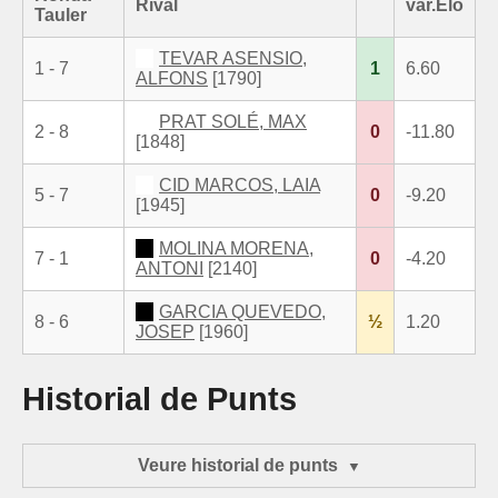
Rival
var.Elo
Tauler
TEVAR ASENSIO,
1 - 7
1
6.60
ALFONS
[1790]
PRAT SOLÉ, MAX
2 - 8
0
-11.80
[1848]
CID MARCOS, LAIA
5 - 7
0
-9.20
[1945]
MOLINA MORENA,
7 - 1
0
-4.20
ANTONI
[2140]
GARCIA QUEVEDO,
8 - 6
½
1.20
JOSEP
[1960]
Historial de Punts
Veure historial de punts