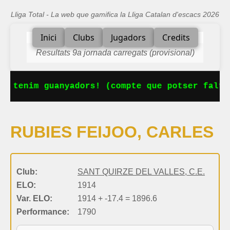
Lliga Total - La web que gamifica la Lliga Catalan d'escacs 2026
Inici
Clubs
Jugadors
Credits
Resultats 9a jornada carregats (provisional)
Ja tenim guanyadors! (compte que potser falta
RUBIES FEIJOO, CARLES
Club:
SANT QUIRZE DEL VALLES, C.E.
ELO:
1914
Var. ELO:
1914 + -17.4 = 1896.6
Performance:
1790