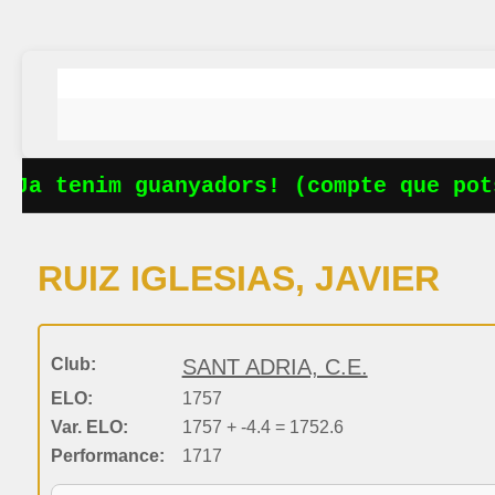
Ja tenim guanyadors! (compte que pots
RUIZ IGLESIAS, JAVIER
Club:
SANT ADRIA, C.E.
ELO:
1757
Var. ELO:
1757 + -4.4 = 1752.6
Performance:
1717