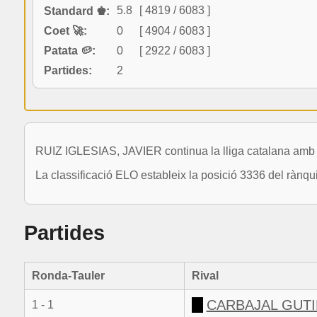
5.8
[ 4819 / 6083 ]
Standard ♚:
Coet 🚀:
0
[ 4904 / 6083 ]
Patata 🥔:
0
[ 2922 / 6083 ]
Partides:
2
RUIZ IGLESIAS, JAVIER continua la lliga catalana amb 
La classificació ELO estableix la posició 3336 del rànqu
Partides
Ronda-Tauler
Rival
CARBAJAL GUTI
1 - 1