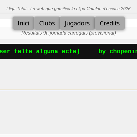
Lliga Total - La web que gamifica la Lliga Catalan d'escacs 2026
Inici
Clubs
Jugadors
Credits
Resultats 9a jornada carregats (provisional)
er falta alguna acta)
by chopenin