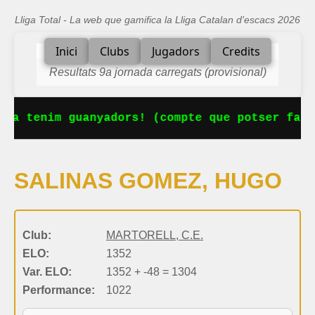
Lliga Total - La web que gamifica la Lliga Catalan d'escacs 2026
Inici
Clubs
Jugadors
Credits
Resultats 9a jornada carregats (provisional)
 Ja tenim guanyadors! (compte que potser falt
SALINAS GOMEZ, HUGO
Club:
MARTORELL, C.E.
ELO:
1352
Var. ELO:
1352 + -48 = 1304
Performance:
1022