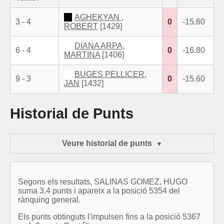
AGHEKYAN ,
3 - 4
0
-15.60
ROBERT
[1429]
DIANA ARPA,
6 - 4
0
-16.80
MARTINA
[1406]
BUGES PELLICER,
9 - 3
0
-15.60
JAN
[1432]
Historial de Punts
Veure historial de punts
Segons els resultats, SALINAS GOMEZ, HUGO
suma 3.4 punts i apareix a la posició 5354 del
rànquing general.
Els punts obtinguts l'impulsen fins a la posició 5367