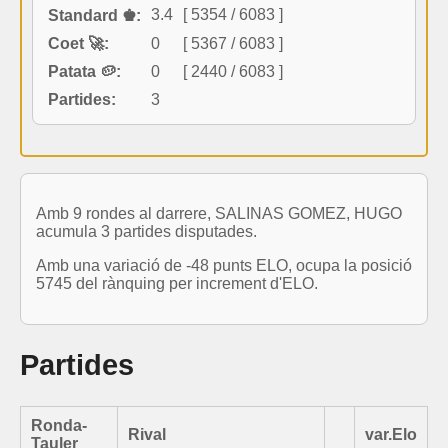
3.4
[ 5354 / 6083 ]
Standard ♚:
Coet 🚀:
0
[ 5367 / 6083 ]
Patata 🥔:
0
[ 2440 / 6083 ]
Partides:
3
Amb 9 rondes al darrere, SALINAS GOMEZ, HUGO
acumula 3 partides disputades.
Amb una variació de -48 punts ELO, ocupa la posició
5745 del rànquing per increment d'ELO.
Partides
Ronda-
Rival
var.Elo
Tauler