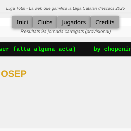
Lliga Total - La web que gamifica la Lliga Catalan d'escacs 2026
Inici
Clubs
Jugadors
Credits
Resultats 9a jornada carregats (provisional)
er falta alguna acta)
by chopening
JOSEP