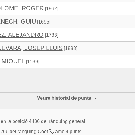
OLOME, ROGER
[1962]
NECH, GUIU
[1695]
EZ, ALEJANDRO
[1733]
EVARA, JOSEP LLUIS
[1898]
, MIQUEL
[1589]
Veure historial de punts
en la posició 4436 del rànquing general.
66 del rànquing Coet 🚀 amb 4 punts.