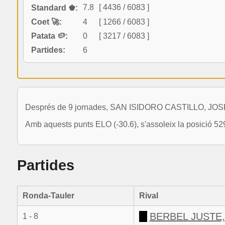
7.8
[ 4436 / 6083 ]
Standard ♚:
Coet 🚀:
4
[ 1266 / 6083 ]
Patata 🥔:
0
[ 3217 / 6083 ]
Partides:
6
Després de 9 jornades, SAN ISIDORO CASTILLO, JOSEP ha
Amb aquests punts ELO (-30.6), s'assoleix la posició 52
Partides
Ronda-Tauler
Rival
BERBEL JUSTE,
1 - 8