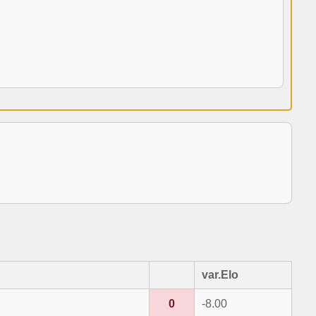
var.Elo
0
-8.00