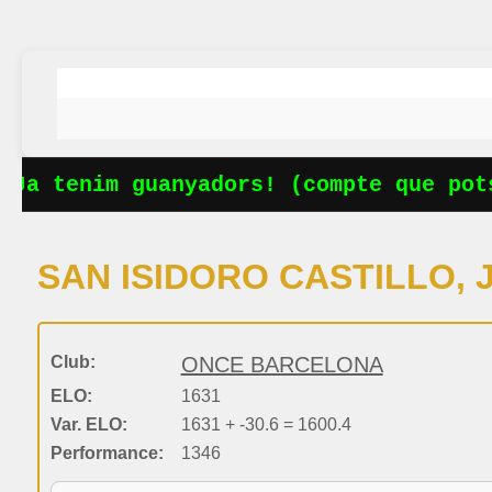
Ja tenim guanyadors! (compte que pots
SAN ISIDORO CASTILLO, 
Club:
ONCE BARCELONA
ELO:
1631
Var. ELO:
1631 + -30.6 = 1600.4
Performance:
1346