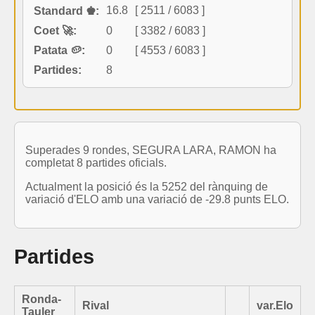
16.8
[ 2511 / 6083 ]
Standard ♚:
Coet 🚀:
0
[ 3382 / 6083 ]
Patata 🥔:
0
[ 4553 / 6083 ]
Partides:
8
Superades 9 rondes, SEGURA LARA, RAMON ha
completat 8 partides oficials.
Actualment la posició és la 5252 del rànquing de
variació d'ELO amb una variació de -29.8 punts ELO.
Partides
Ronda-
Rival
var.Elo
Tauler