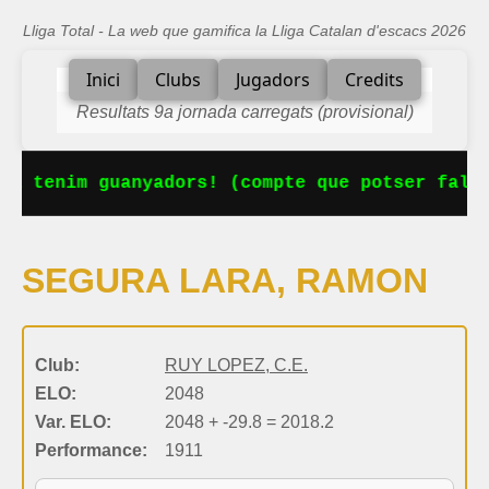
Lliga Total - La web que gamifica la Lliga Catalan d'escacs 2026
Inici
Clubs
Jugadors
Credits
Resultats 9a jornada carregats (provisional)
Ja tenim guanyadors! (compte que potser falta
SEGURA LARA, RAMON
Club:
RUY LOPEZ, C.E.
ELO:
2048
Var. ELO:
2048 + -29.8 = 2018.2
Performance:
1911