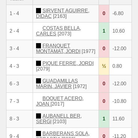
SIRVENT AGUIRRE,
1 - 4
0
-6.80
DIDAC
[2163]
COSTAS BELLA,
2 - 4
1
10.60
CARLES
[2073]
FRANQUET
3 - 4
0
-12.00
MONTAMAT, JORDI
[1977]
PIQUE FERRE, JORDI
4 - 3
½
0.80
[2079]
GUADAMILLAS
6 - 3
0
-12.00
MARIN, JAVIER
[1972]
BOQUET ACERO,
7 - 3
0
-10.80
JOAN
[2017]
AUBANELL BER,
8 - 3
1
11.60
SERGI
[2103]
BARBERANS SOLA,
9 - 4
0
-11.20