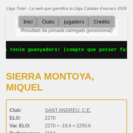
Lliga Total - La web que gamifica la Lliga Catalan d'escacs 2026
Inici
Clubs
Jugadors
Credits
Resultats 9a jornada carregats (provisional)
Ja tenim guanyadors! (compte que potser falta
SIERRA MONTOYA,
MIQUEL
Club:
SANT ANDREU, C.E.
ELO:
2270
Var. ELO:
2270 + -19.4 = 2250.6