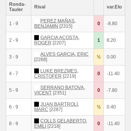
Ronda-
Rival
var.Elo
Tauler
PEREZ MAÑAS,
1 - 9
0
-8.80
BENJAMIN
[2315]
GARCIA ACOSTA,
2 - 9
1
8.20
ROGER
[2207]
ALVES GARCIA, ERIC
3 - 9
½
0.00
[2268]
LUKE BREZMES,
4 - 7
0
-11.40
CRISTOFER
[2219]
SERRANO BATOVA,
5 - 9
0
-7.80
VICENT
[2351]
JUAN BARTROLÍ,
6 - 9
½
0.40
MARC
[2287]
COLLS GELABERTO,
8 - 9
0
-11.40
EMILI
[2218]