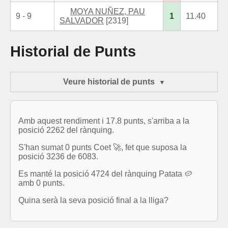
MOYA NUÑEZ, PAU
9 - 9
1
11.40
SALVADOR
[2319]
Historial de Punts
Veure historial de punts
Amb aquest rendiment i 17.8 punts, s'arriba a la
posició 2262 del rànquing.
S'han sumat 0 punts Coet 🚀, fet que suposa la
posició 3236 de 6083.
Es manté la posició 4724 del rànquing Patata 🥔
amb 0 punts.
Quina serà la seva posició final a la lliga?