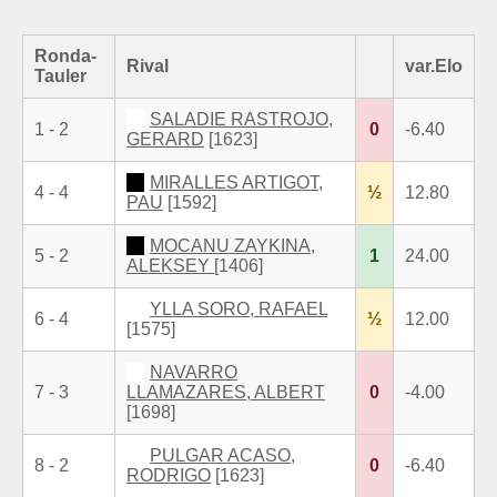
Ronda-
Rival
var.Elo
Tauler
SALADIE RASTROJO,
1 - 2
0
-6.40
GERARD
[1623]
MIRALLES ARTIGOT,
4 - 4
½
12.80
PAU
[1592]
MOCANU ZAYKINA,
5 - 2
1
24.00
ALEKSEY
[1406]
YLLA SORO, RAFAEL
6 - 4
½
12.00
[1575]
NAVARRO
7 - 3
LLAMAZARES, ALBERT
0
-4.00
[1698]
PULGAR ACASO,
8 - 2
0
-6.40
RODRIGO
[1623]