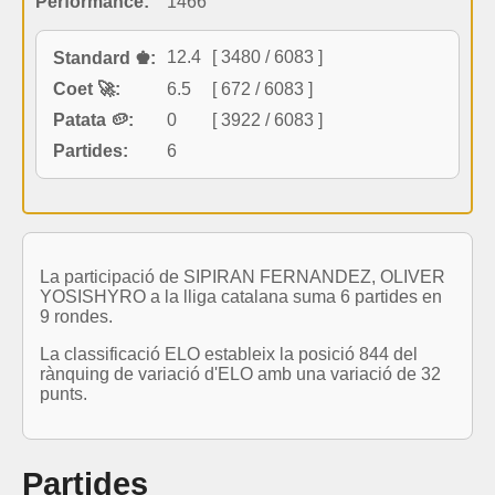
Performance:
1466
12.4
[ 3480 / 6083 ]
Standard ♚:
Coet 🚀:
6.5
[ 672 / 6083 ]
Patata 🥔:
0
[ 3922 / 6083 ]
Partides:
6
La participació de SIPIRAN FERNANDEZ, OLIVER
YOSISHYRO a la lliga catalana suma 6 partides en
9 rondes.
La classificació ELO estableix la posició 844 del
rànquing de variació d'ELO amb una variació de 32
punts.
Partides