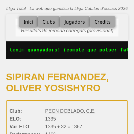
Lliga Total - La web que gamifica la Lliga Catalan d'escacs 2026
Inici
Clubs
Jugadors
Credits
Resultats 9a jornada carregats (provisional)
Ja tenim guanyadors! (compte que potser falta
SIPIRAN FERNANDEZ,
OLIVER YOSISHYRO
Club:
PEON DOBLADO, C.E.
ELO:
1335
Var. ELO:
1335 + 32 = 1367