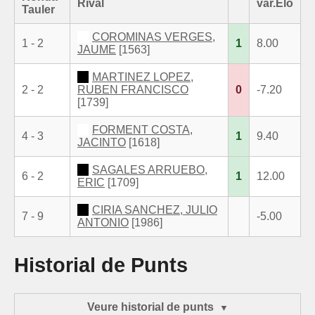
Rival
var.Elo
Tauler
COROMINAS VERGES,
1 - 2
1
8.00
JAUME
[1563]
MARTINEZ LOPEZ,
2 - 2
RUBEN FRANCISCO
0
-7.20
[1739]
FORMENT COSTA,
4 - 3
1
9.40
JACINTO
[1618]
SAGALES ARRUEBO,
6 - 2
1
12.00
ERIC
[1709]
CIRIA SANCHEZ, JULIO
7 - 9
-5.00
ANTONIO
[1986]
Historial de Punts
Veure historial de punts