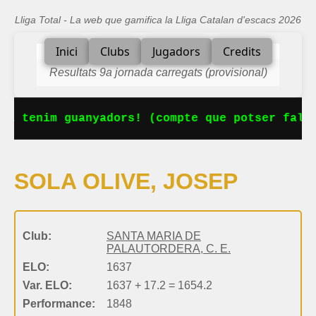
Lliga Total - La web que gamifica la Lliga Catalan d'escacs 2026
Inici
Clubs
Jugadors
Credits
Resultats 9a jornada carregats (provisional)
Ja tenim guanyadors! (compte que potser falta
SOLA OLIVE, JOSEP
Club:
SANTA MARIA DE
PALAUTORDERA, C. E.
ELO:
1637
Var. ELO:
1637 + 17.2 = 1654.2
Performance:
1848