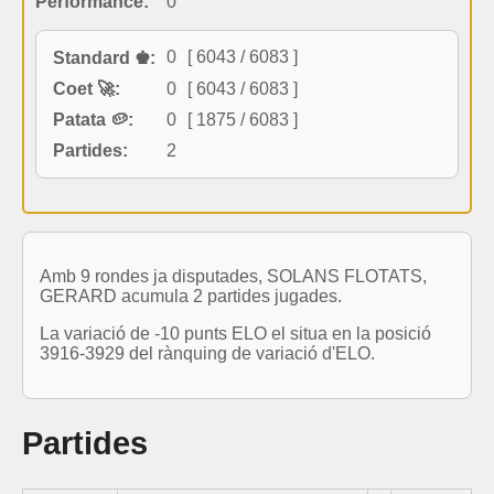
Performance:
0
0
[ 6043 / 6083 ]
Standard ♚:
Coet 🚀:
0
[ 6043 / 6083 ]
Patata 🥔:
0
[ 1875 / 6083 ]
Partides:
2
Amb 9 rondes ja disputades, SOLANS FLOTATS,
GERARD acumula 2 partides jugades.
La variació de -10 punts ELO el situa en la posició
3916-3929 del rànquing de variació d'ELO.
Partides