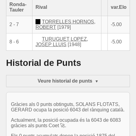
Ronda-
Rival
var.Elo
Tauler
TORRELLES HORNOS,
2 - 7
-5.00
ROBERT
[1979]
TURUGUET LOPEZ,
8 - 6
-5.00
JOSEP LLUIS
[1948]
Historial de Punts
Veure historial de punts
Gràcies als 0 punts obtinguts, SOLANS FLOTATS,
GERARD ocupa la posició 6043 del rànquing català.
Actualment, la posició ocupada és la 6043 de 6083
gràcies als punts Coet 🚀.
Els 0 punts acumulats donen la posició 1875 del