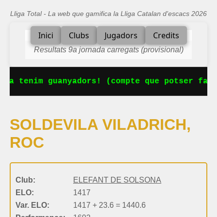
Lliga Total - La web que gamifica la Lliga Catalan d'escacs 2026
Inici
Clubs
Jugadors
Credits
Resultats 9a jornada carregats (provisional)
 Ja tenim guanyadors! (compte que potser falt
SOLDEVILA VILADRICH,
ROC
Club:
ELEFANT DE SOLSONA
ELO:
1417
Var. ELO:
1417 + 23.6 = 1440.6