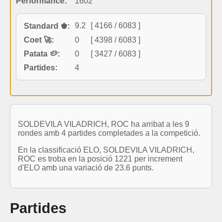
Performance:
1602
9.2
[ 4166 / 6083 ]
Standard ♚:
Coet 🚀:
0
[ 4398 / 6083 ]
Patata 🥔:
0
[ 3427 / 6083 ]
Partides:
4
SOLDEVILA VILADRICH, ROC ha arribat a les 9
rondes amb 4 partides completades a la competició.
En la classificació ELO, SOLDEVILA VILADRICH,
ROC es troba en la posició 1221 per increment
d'ELO amb una variació de 23.6 punts.
Partides