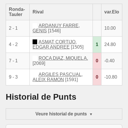
Ronda-
Rival
var.Elo
Tauler
ARDANUY FARRE,
2 - 1
10.00
GENIS
[1546]
ASMAT CORTIJO,
4 - 2
1
24.80
EDGAR ANDREE
[1505]
ROCA DIAZ, MIQUEL A.
7 - 1
0
-0.40
[2069]
ARGILES PASCUAL,
9 - 3
0
-10.80
ALEIX RAMON
[1591]
Historial de Punts
Veure historial de punts