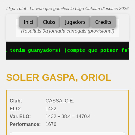
Lliga Total - La web que gamifica la Lliga Catalan d'escacs 2026
Inici
Clubs
Jugadors
Credits
Resultats 9a jornada carregats (provisional)
Ja tenim guanyadors! (compte que potser falt
SOLER GASPA, ORIOL
Club:
CASSA, C.E.
ELO:
1432
Var. ELO:
1432 + 38.4 = 1470.4
Performance:
1676