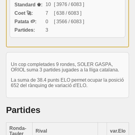
10
[ 3976 / 6083 ]
Standard ♚:
Coet 🚀:
7
[ 638 / 6083 ]
Patata 🥔:
0
[ 3566 / 6083 ]
Partides:
3
Un cop completades 9 rondes, SOLER GASPA,
ORIOL suma 3 partides jugades a la lliga catalana.
La suma de 38.4 punts ELO permet ocupar la posició
652 del rànquing de variació d'ELO.
Partides
Ronda-
Rival
var.Elo
Tauler