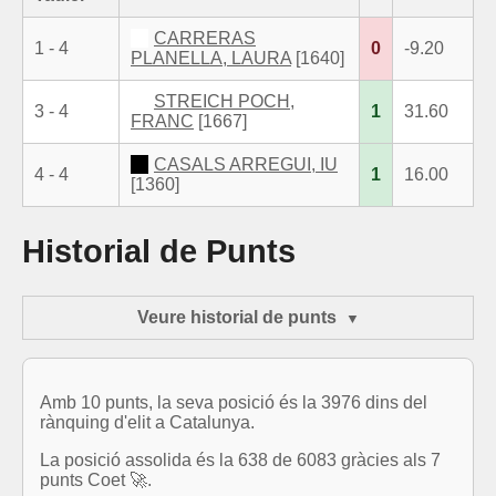
CARRERAS
1 - 4
0
-9.20
PLANELLA, LAURA
[1640]
STREICH POCH,
3 - 4
1
31.60
FRANC
[1667]
CASALS ARREGUI, IU
4 - 4
1
16.00
[1360]
Historial de Punts
Veure historial de punts
Amb 10 punts, la seva posició és la 3976 dins del
rànquing d'elit a Catalunya.
La posició assolida és la 638 de 6083 gràcies als 7
punts Coet 🚀.