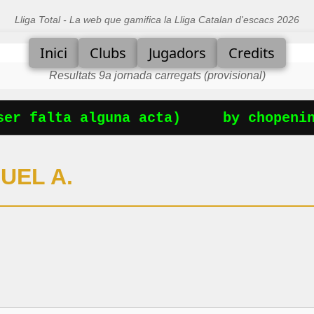
Lliga Total - La web que gamifica la Lliga Catalan d'escacs 2026
Inici
Clubs
Jugadors
Credits
Resultats 9a jornada carregats (provisional)
er falta alguna acta)
by chopenin
UEL A.