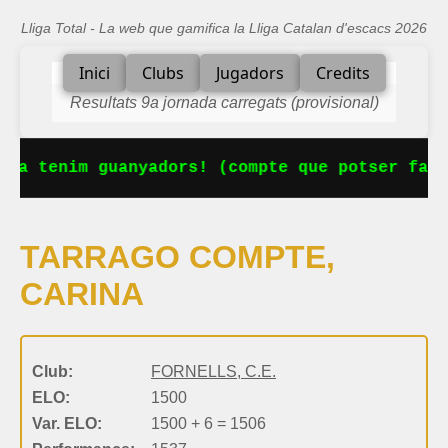
Lliga Total - La web que gamifica la Lliga Catalan d'escacs 2026
Inici
Clubs
Jugadors
Credits
Resultats 9a jornada carregats (provisional)
 Ja tenim guanyadors! (compte que potser falt
TARRAGO COMPTE,
CARINA
Club:
FORNELLS, C.E.
ELO:
1500
Var. ELO:
1500 + 6 = 1506