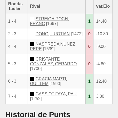
Ronda-
Rival
var.Elo
Tauler
STREICH POCH,
1 - 4
1
14.40
FRANC
[1667]
2 - 3
DONG , LUOTIAN
[1472]
0
-10.80
NASPREDA NUÑEZ,
4 - 4
0
-9.00
PERE
[1539]
CRISTANTE
5 - 3
GONZALEZ, GERARDO
0
-4.80
[1700]
GRACIA MARTI,
6 - 3
1
12.40
GUILLEM
[1590]
GASSIOT FAYA, PAU
7 - 4
1
3.80
[1252]
Historial de Punts