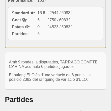
Performance:
1537
16.6
[ 2544 / 6083 ]
Standard ♚:
Coet 🚀:
6
[ 750 / 6083 ]
Patata 🥔:
0
[ 4523 / 6083 ]
Partides:
6
Amb 9 rondes ja disputades, TARRAGO COMPTE,
CARINA acumula 6 partides jugades.
El balanç ELO és d'una variació de 6 punts i la
posició 2382 del rànquing de variació d'ELO.
Partides