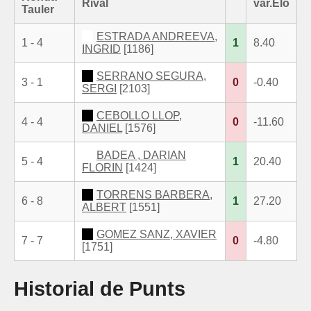
Rival
var.Elo
Tauler
ESTRADA ANDREEVA,
1 - 4
1
8.40
INGRID
[1186]
SERRANO SEGURA,
3 - 1
0
-0.40
SERGI
[2103]
CEBOLLO LLOP,
4 - 4
0
-11.60
DANIEL
[1576]
BADEA , DARIAN
5 - 4
1
20.40
FLORIN
[1424]
TORRENS BARBERA,
6 - 8
1
27.20
ALBERT
[1551]
GOMEZ SANZ, XAVIER
7 - 7
0
-4.80
[1751]
Historial de Punts