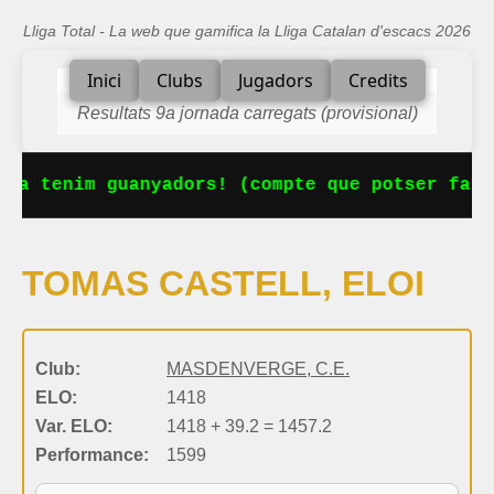
Lliga Total - La web que gamifica la Lliga Catalan d'escacs 2026
Inici
Clubs
Jugadors
Credits
Resultats 9a jornada carregats (provisional)
 Ja tenim guanyadors! (compte que potser falt
TOMAS CASTELL, ELOI
Club:
MASDENVERGE, C.E.
ELO:
1418
Var. ELO:
1418 + 39.2 = 1457.2
Performance:
1599