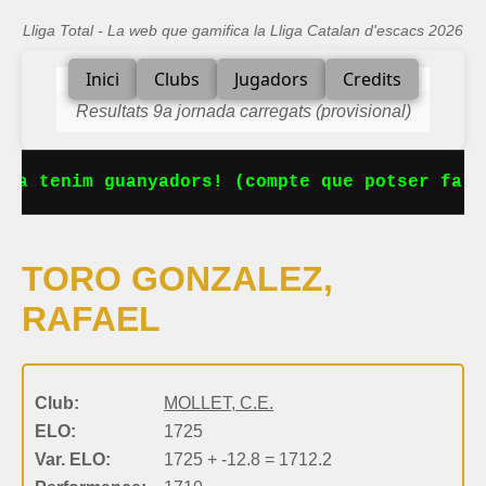
Lliga Total - La web que gamifica la Lliga Catalan d'escacs 2026
Inici
Clubs
Jugadors
Credits
Resultats 9a jornada carregats (provisional)
Ja tenim guanyadors! (compte que potser falt
TORO GONZALEZ,
RAFAEL
Club:
MOLLET, C.E.
ELO:
1725
Var. ELO:
1725 + -12.8 = 1712.2