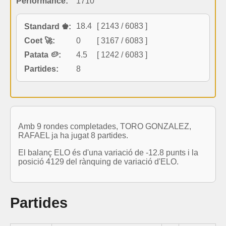
Performance:
1710
18.4
[ 2143 / 6083 ]
Standard ♚:
Coet 🚀:
0
[ 3167 / 6083 ]
Patata 🥔:
4.5
[ 1242 / 6083 ]
Partides:
8
Amb 9 rondes completades, TORO GONZALEZ,
RAFAEL ja ha jugat 8 partides.
El balanç ELO és d'una variació de -12.8 punts i la
posició 4129 del rànquing de variació d'ELO.
Partides