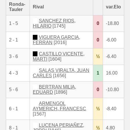
Ronda-
Rival
var.Elo
Tauler
SANCHEZ RIOS,
1 - 5
0
-18.80
HILARIO
[1745]
VIGUERA GARCIA,
2 - 1
0
-6.00
FERRAN
[2016]
CASTILLO VICENTE,
3 - 6
½
-6.40
MARTI
[1604]
SALAS VIRALTA, JUAN
4 - 3
1
16.00
CARLES
[1656]
BERTRAN MILIA,
5 - 6
0
-10.80
EDUARD
[1896]
ARMENGOL
6 - 1
AYMERICH, FRANCESC
½
-8.40
[1567]
LUCENA PERIAÑEZ,
8 - 1
½
4.80