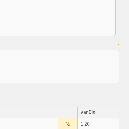
var.Elo
½
1.20