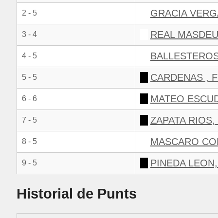
GRACIA VERG
2 - 5
REAL MASDEU
3 - 4
BALLESTEROS
4 - 5
CARDENAS , 
5 - 5
MATEO ESCU
6 - 6
ZAPATA RIOS,
7 - 5
MASCARO COR
8 - 5
PINEDA LEON,
9 - 5
Historial de Punts