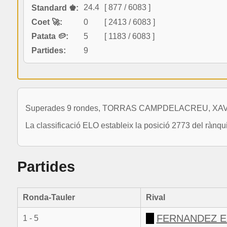
24.4
[ 877 / 6083 ]
Standard ♚:
Coet 🚀:
0
[ 2413 / 6083 ]
Patata 🥔:
5
[ 1183 / 6083 ]
Partides:
9
Superades 9 rondes, TORRAS CAMPDELACREU, XAVIER h
La classificació ELO estableix la posició 2773 del rànq
Partides
Ronda-Tauler
Rival
FERNANDEZ E
1 - 5