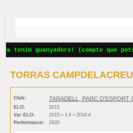
Ja tenim guanyadors! (compte que potse
TORRAS CAMPDELACREU,
Club:
TARADELL, PARC D'ESPORT C
ELO:
2015
Var. ELO:
2015 + 1.4 = 2016.4
Performance:
2020