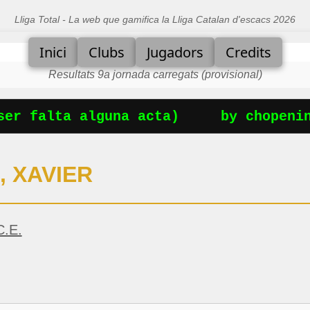
Lliga Total - La web que gamifica la Lliga Catalan d'escacs 2026
Inici
Clubs
Jugadors
Credits
Resultats 9a jornada carregats (provisional)
r falta alguna acta)
by chopening
 XAVIER
.E.