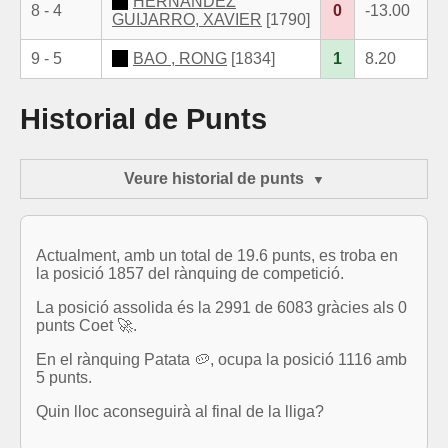
HERNANDEZ
8 - 4
0
-13.00
GUIJARRO, XAVIER
[1790]
9 - 5
BAO , RONG
[1834]
1
8.20
Historial de Punts
Veure historial de punts
Actualment, amb un total de 19.6 punts, es troba en
la posició 1857 del rànquing de competició.
La posició assolida és la 2991 de 6083 gràcies als 0
punts Coet 🚀.
En el rànquing Patata 🥔, ocupa la posició 1116 amb
5 punts.
Quin lloc aconseguirà al final de la lliga?