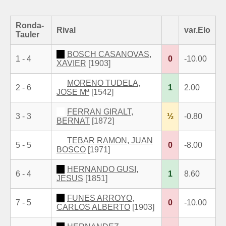
Ronda-
Rival
var.Elo
Tauler
BOSCH CASANOVAS,
1 - 4
0
-10.00
XAVIER
[1903]
MORENO TUDELA,
2 - 6
1
2.00
JOSE Mª
[1542]
FERRAN GIRALT,
3 - 3
½
-0.80
BERNAT
[1872]
TEBAR RAMON, JUAN
5 - 5
0
-8.00
BOSCO
[1971]
HERNANDO GUSI,
6 - 4
1
8.60
JESUS
[1851]
FUNES ARROYO,
7 - 5
0
-10.00
CARLOS ALBERTO
[1903]