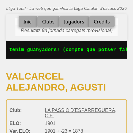
Lliga Total - La web que gamifica la Lliga Catalan d'escacs 2026
Inici
Clubs
Jugadors
Credits
Resultats 9a jornada carregats (provisional)
Ja tenim guanyadors! (compte que potser falta
VALCARCEL
ALEJANDRO, AGUSTI
Club:
LA PASSIO D'ESPARREGUERA,
C.E.
ELO:
1901
Var. ELO:
1901 + -23 = 1878