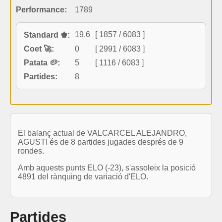
Performance:
1789
19.6
[ 1857 / 6083 ]
Standard ♚:
Coet 🚀:
0
[ 2991 / 6083 ]
Patata 🥔:
5
[ 1116 / 6083 ]
Partides:
8
El balanç actual de VALCARCEL ALEJANDRO,
AGUSTI és de 8 partides jugades després de 9
rondes.
Amb aquests punts ELO (-23), s'assoleix la posició
4891 del rànquing de variació d'ELO.
Partides