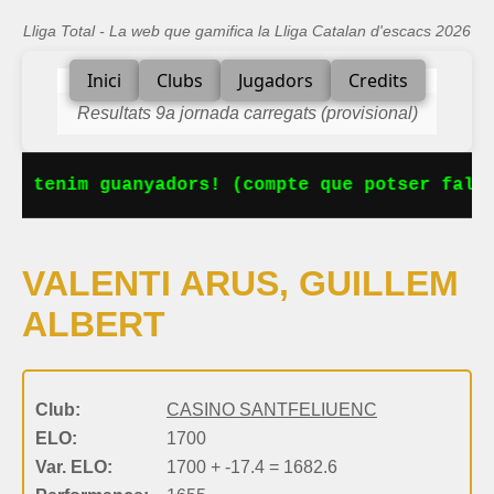
Lliga Total - La web que gamifica la Lliga Catalan d'escacs 2026
Inici
Clubs
Jugadors
Credits
Resultats 9a jornada carregats (provisional)
Ja tenim guanyadors! (compte que potser falta
VALENTI ARUS, GUILLEM
ALBERT
Club:
CASINO SANTFELIUENC
ELO:
1700
Var. ELO:
1700 + -17.4 = 1682.6