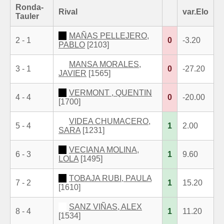
Ronda-
Rival
var.Elo
Tauler
MAÑAS PELLEJERO,
2 - 1
0
-3.20
PABLO
[2103]
MANSA MORALES,
3 - 1
0
-27.20
JAVIER
[1565]
VERMONT , QUENTIN
4 - 4
0
-20.00
[1700]
VIDEA CHUMACERO,
5 - 4
1
2.00
SARA
[1231]
VECIANA MOLINA,
6 - 3
1
9.60
LOLA
[1495]
TOBAJA RUBI, PAULA
7 - 2
1
15.20
[1610]
SANZ VIÑAS, ALEX
8 - 4
1
11.20
[1534]