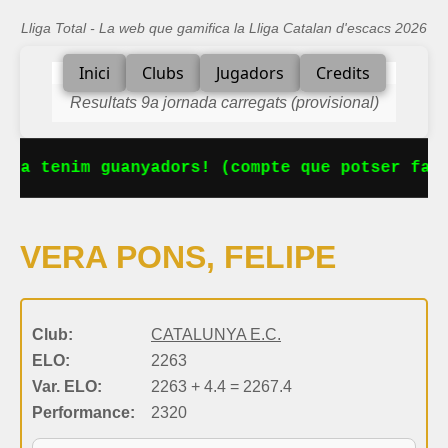
Lliga Total - La web que gamifica la Lliga Catalan d'escacs 2026
Inici
Clubs
Jugadors
Credits
Resultats 9a jornada carregats (provisional)
 Ja tenim guanyadors! (compte que potser falt
VERA PONS, FELIPE
Club:
CATALUNYA E.C.
ELO:
2263
Var. ELO:
2263 + 4.4 = 2267.4
Performance:
2320