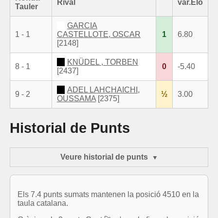
Rival
var.Elo
Tauler
GARCIA
1 - 1
CASTELLOTE, OSCAR
1
6.80
[2148]
KNÜDEL , TORBEN
8 - 1
0
-5.40
[2437]
ADEL LAHCHAICHI,
9 - 2
½
3.00
OUSSAMA
[2375]
Historial de Punts
Veure historial de punts
Els 7.4 punts sumats mantenen la posició 4510 en la
taula catalana.