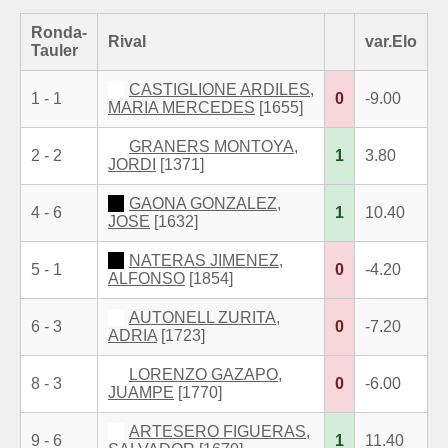
Ronda-
Rival
var.Elo
Tauler
CASTIGLIONE ARDILES,
1 - 1
0
-9.00
MARIA MERCEDES
[1655]
GRANERS MONTOYA,
2 - 2
1
3.80
JORDI
[1371]
GAONA GONZALEZ,
4 - 6
1
10.40
JOSE
[1632]
NATERAS JIMENEZ,
5 - 1
0
-4.20
ALFONSO
[1854]
AUTONELL ZURITA,
6 - 3
0
-7.20
ADRIA
[1723]
LORENZO GAZAPO,
8 - 3
0
-6.00
JUAMPE
[1770]
ARTESERO FIGUERAS,
9 - 6
1
11.40