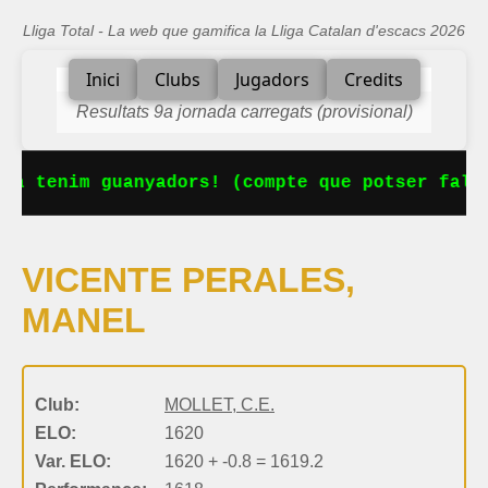
Lliga Total - La web que gamifica la Lliga Catalan d'escacs 2026
Inici
Clubs
Jugadors
Credits
Resultats 9a jornada carregats (provisional)
Ja tenim guanyadors! (compte que potser falta
VICENTE PERALES,
MANEL
Club:
MOLLET, C.E.
ELO:
1620
Var. ELO:
1620 + -0.8 = 1619.2