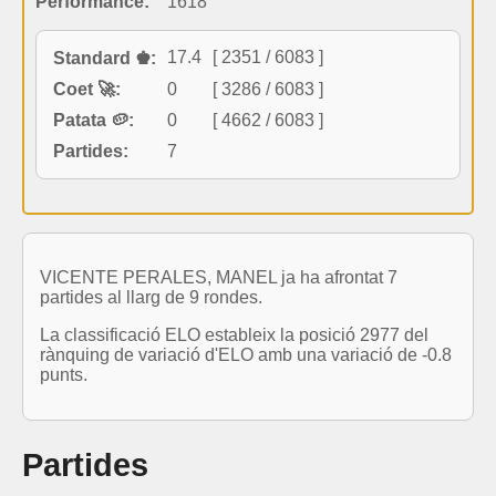
Performance:
1618
17.4
[ 2351 / 6083 ]
Standard ♚:
Coet 🚀:
0
[ 3286 / 6083 ]
Patata 🥔:
0
[ 4662 / 6083 ]
Partides:
7
VICENTE PERALES, MANEL ja ha afrontat 7
partides al llarg de 9 rondes.
La classificació ELO estableix la posició 2977 del
rànquing de variació d'ELO amb una variació de -0.8
punts.
Partides