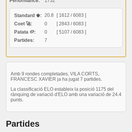
Performance:
1732
20.8
[ 1612 / 6083 ]
Standard ♚:
Coet 🚀:
0
[ 2843 / 6083 ]
Patata 🥔:
0
[ 5107 / 6083 ]
Partides:
7
Amb 9 rondes completades, VILA CORTS,
FRANCESC XAVIER ja ha jugat 7 partides.
La classificació ELO estableix la posició 1175 del
rànquing de variació d'ELO amb una variació de 24.4
punts.
Partides