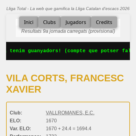
Lliga Total - La web que gamifica la Lliga Catalan d'escacs 2026
Inici
Clubs
Jugadors
Credits
Resultats 9a jornada carregats (provisional)
Ja tenim guanyadors! (compte que potser falta
VILA CORTS, FRANCESC
XAVIER
Club:
VALLROMANES, E.C.
ELO:
1670
Var. ELO:
1670 + 24.4 = 1694.4