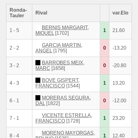
Ronda-
Rival
var.Elo
Tauler
BERNIS MARGARIT,
1 - 5
1
21.60
MIQUEL
[1702]
GARCIA MARTIN,
2 - 2
0
-13.20
ANGEL
[1795]
BARROBES MEIX,
3 - 2
0
-20.80
MARC
[1658]
BOVE GISPERT,
4 - 3
1
13.20
FRANCISCO
[1544]
MORERAS SEGURA,
6 - 1
0
-12.00
DAL
[1822]
VICENTE ESTRELLA,
7 - 1
1
23.20
FRANCISCO
[1728]
MORENO MAYORGAS,
8 - 4
1
12.40