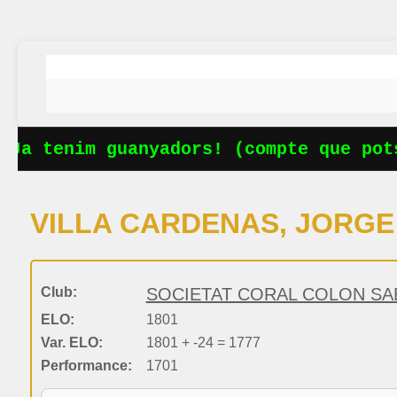
Ja tenim guanyadors! (compte que pots
VILLA CARDENAS, JORGE
Club:
SOCIETAT CORAL COLON SA
ELO:
1801
Var. ELO:
1801 + -24 = 1777
Performance:
1701