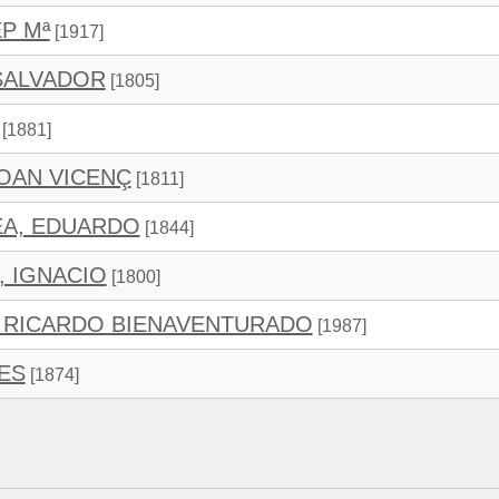
P Mª
[1917]
SALVADOR
[1805]
[1881]
OAN VICENÇ
[1811]
A, EDUARDO
[1844]
, IGNACIO
[1800]
, RICARDO BIENAVENTURADO
[1987]
ES
[1874]