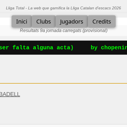
Lliga Total - La web que gamifica la Lliga Catalan d'escacs 2026
Inici
Clubs
Jugadors
Credits
Resultats 9a jornada carregats (provisional)
er falta alguna acta)
by chopening
BADELL