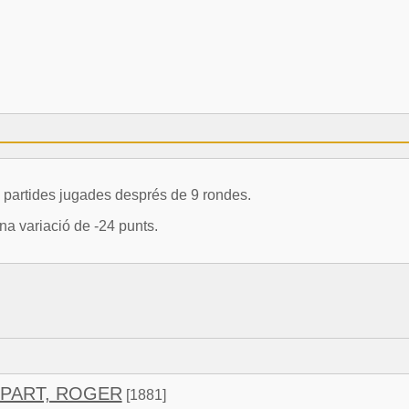
artides jugades després de 9 rondes.
a variació de -24 punts.
PART, ROGER
[1881]