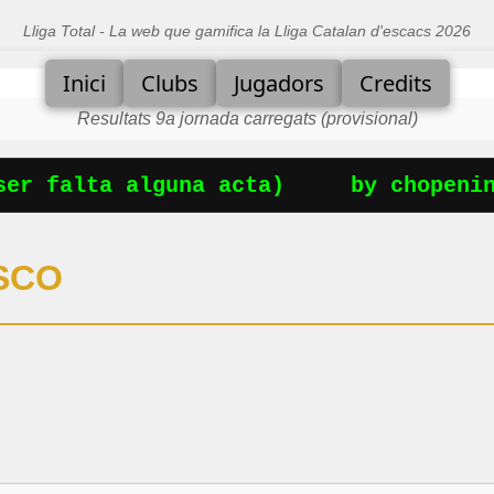
Lliga Total - La web que gamifica la Lliga Catalan d'escacs 2026
Inici
Clubs
Jugadors
Credits
Resultats 9a jornada carregats (provisional)
er falta alguna acta)
by chopening
ISCO