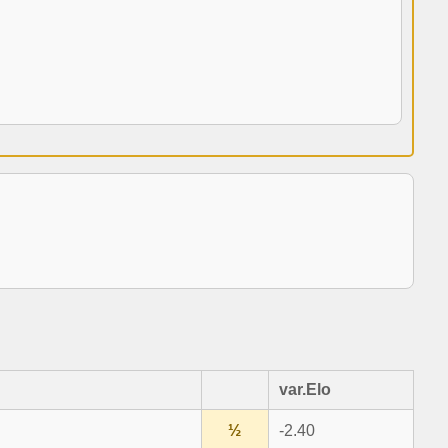
var.Elo
½
-2.40