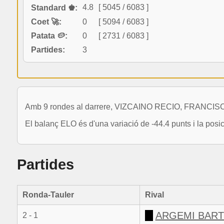
4.8
[ 5045 / 6083 ]
Standard ♚:
Coet 🚀:
0
[ 5094 / 6083 ]
Patata 🥔:
0
[ 2731 / 6083 ]
Partides:
3
Amb 9 rondes al darrere, VIZCAINO RECIO, FRANCISCO
El balanç ELO és d'una variació de -44.4 punts i la posi
Partides
Ronda-Tauler
Rival
ARGEMI BAR
2 - 1