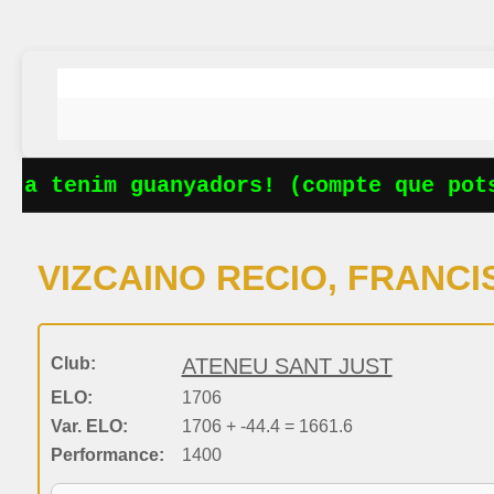
Ja tenim guanyadors! (compte que pots
VIZCAINO RECIO, FRANC
Club:
ATENEU SANT JUST
ELO:
1706
Var. ELO:
1706 + -44.4 = 1661.6
Performance:
1400