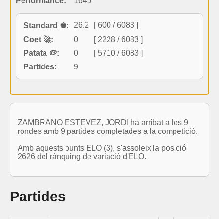
Performance:
1645
26.2
[ 600 / 6083 ]
Standard ♚:
Coet 🚀:
0
[ 2228 / 6083 ]
Patata 🥔:
0
[ 5710 / 6083 ]
Partides:
9
ZAMBRANO ESTEVEZ, JORDI ha arribat a les 9
rondes amb 9 partides completades a la competició.
Amb aquests punts ELO (3), s'assoleix la posició
2626 del rànquing de variació d'ELO.
Partides