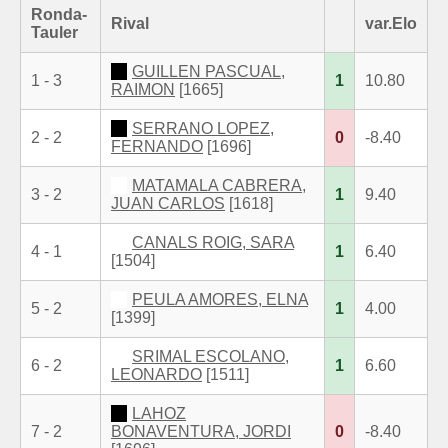
Ronda-
Rival
var.Elo
Tauler
GUILLEN PASCUAL,
1 - 3
1
10.80
RAIMON
[1665]
SERRANO LOPEZ,
2 - 2
0
-8.40
FERNANDO
[1696]
MATAMALA CABRERA,
3 - 2
1
9.40
JUAN CARLOS
[1618]
CANALS ROIG, SARA
4 - 1
1
6.40
[1504]
PEULA AMORES, ELNA
5 - 2
1
4.00
[1399]
SRIMAL ESCOLANO,
6 - 2
1
6.60
LEONARDO
[1511]
LAHOZ
7 - 2
BONAVENTURA, JORDI
0
-8.40