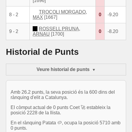
[1696]
TROCOLI MORGADO,
8 - 2
0
-9.20
MAX
[1667]
ROSSELL PRUNA,
9 - 2
0
-8.20
ARNAU
[1700]
Historial de Punts
Veure historial de punts
Amb 26.2 punts, la seva posició és la 600 dins del
rànquing d'elit a Catalunya.
El còmput actual de 0 punts Coet 🚀 estableix la
posició 2228 de la llista.
En el rànquing Patata 🥔, ocupa la posició 5710 amb
0 punts.