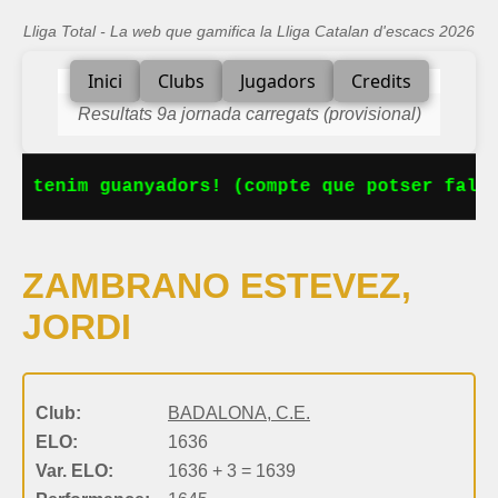
Lliga Total - La web que gamifica la Lliga Catalan d'escacs 2026
Inici
Clubs
Jugadors
Credits
Resultats 9a jornada carregats (provisional)
Ja tenim guanyadors! (compte que potser falta
ZAMBRANO ESTEVEZ,
JORDI
Club:
BADALONA, C.E.
ELO:
1636
Var. ELO:
1636 + 3 = 1639