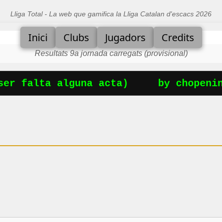
Lliga Total - La web que gamifica la Lliga Catalan d'escacs 2026
Inici
Clubs
Jugadors
Credits
Resultats 9a jornada carregats (provisional)
er falta alguna acta)
by chopening