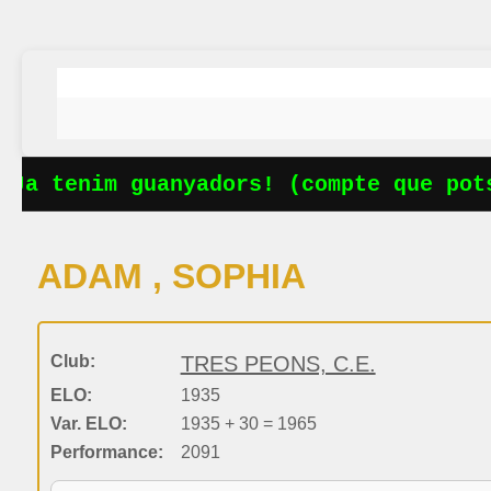
Ja tenim guanyadors! (compte que pots
ADAM , SOPHIA
Club:
TRES PEONS, C.E.
ELO:
1935
Var. ELO:
1935 + 30 = 1965
Performance:
2091