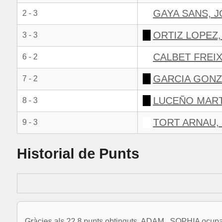
GAYA SANS, J
2 - 3
ORTIZ LOPEZ
3 - 3
CALBET FREI
6 - 2
GARCIA GONZ
7 - 2
LUCEÑO MART
8 - 3
TORT ARNAU,
9 - 3
Historial de Punts
Gràcies als 22.8 punts obtinguts, ADAM , SOPHIA ocupa 