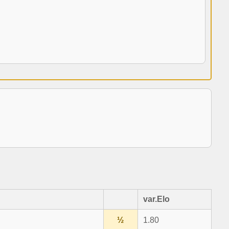
var.Elo
½
1.80