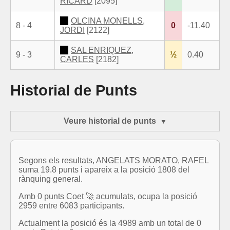
RICARD
[2095]
OLCINA MONELLS,
8 - 4
0
-11.40
JORDI
[2122]
SAL ENRIQUEZ,
9 - 3
½
0.40
CARLES
[2182]
Historial de Punts
Veure historial de punts
Segons els resultats, ANGELATS MORATO, RAFEL
suma 19.8 punts i apareix a la posició 1808 del
rànquing general.
Amb 0 punts Coet 🚀 acumulats, ocupa la posició
2959 entre 6083 participants.
Actualment la posició és la 4989 amb un total de 0