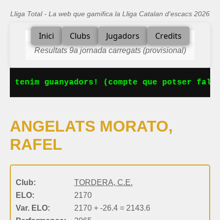
Lliga Total - La web que gamifica la Lliga Catalan d'escacs 2026
Inici
Clubs
Jugadors
Credits
Resultats 9a jornada carregats (provisional)
Ja tenim guanyadors! (compte que potser falta
ANGELATS MORATO,
RAFEL
Club:
TORDERA, C.E.
ELO:
2170
Var. ELO:
2170 + -26.4 = 2143.6