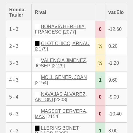
Ronda-
Rival
var.Elo
Tauler
BONAVIA HEREDIA,
1 - 3
0
-12.60
FRANCESC
[2077]
CLOT CHICO, ARNAU
2 - 3
½
0.20
[2179]
VALENCIA JIMENEZ,
3 - 3
½
-1.20
JOSEP
[2129]
MOLL GENER, JOAN
4 - 3
1
9.60
[2154]
NAVAJAS ÁLVAREZ,
5 - 4
0
-9.00
ANTONI
[2203]
MASSOT CERVERA,
6 - 3
0
-10.40
MAX
[2154]
LLERINS BONET,
7 - 3
1
8.00