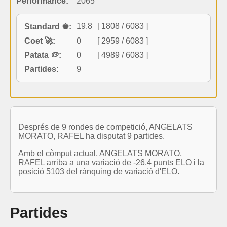
Performance:
2065
19.8
[ 1808 / 6083 ]
Standard ♚:
Coet 🚀:
0
[ 2959 / 6083 ]
Patata 🥔:
0
[ 4989 / 6083 ]
Partides:
9
Després de 9 rondes de competició, ANGELATS
MORATO, RAFEL ha disputat 9 partides.
Amb el còmput actual, ANGELATS MORATO,
RAFEL arriba a una variació de -26.4 punts ELO i la
posició 5103 del rànquing de variació d'ELO.
Partides