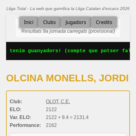
Lliga Total - La web que gamifica la Lliga Catalan d'escacs 2026
Inici
Clubs
Jugadors
Credits
Resultats 9a jornada carregats (provisional)
Ja tenim guanyadors! (compte que potser falta
OLCINA MONELLS, JORDI
Club:
OLOT, C.E.
ELO:
2122
Var. ELO:
2122 + 9.4 = 2131.4
Performance:
2162