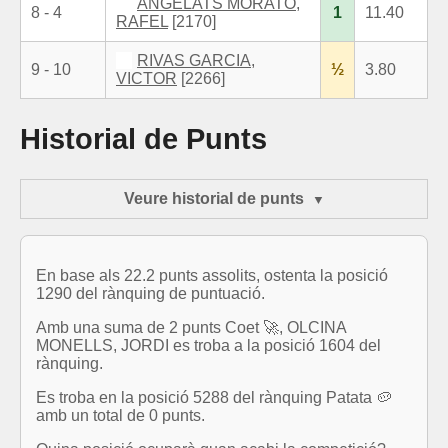
ANGELATS MORATO,
8 - 4
1
11.40
RAFEL
[2170]
RIVAS GARCIA,
9 - 10
½
3.80
VICTOR
[2266]
Historial de Punts
Veure historial de punts
En base als 22.2 punts assolits, ostenta la posició
1290 del rànquing de puntuació.
Amb una suma de 2 punts Coet 🚀, OLCINA
MONELLS, JORDI es troba a la posició 1604 del
rànquing.
Es troba en la posició 5288 del rànquing Patata 🥔
amb un total de 0 punts.