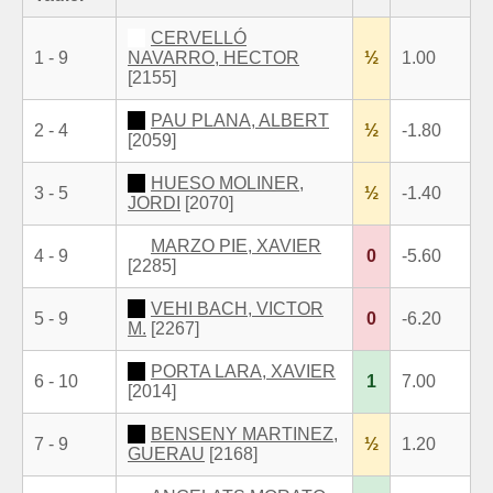
CERVELLÓ
1 - 9
NAVARRO, HECTOR
½
1.00
[2155]
PAU PLANA, ALBERT
2 - 4
½
-1.80
[2059]
HUESO MOLINER,
3 - 5
½
-1.40
JORDI
[2070]
MARZO PIE, XAVIER
4 - 9
0
-5.60
[2285]
VEHI BACH, VICTOR
5 - 9
0
-6.20
M.
[2267]
PORTA LARA, XAVIER
6 - 10
1
7.00
[2014]
BENSENY MARTINEZ,
7 - 9
½
1.20
GUERAU
[2168]