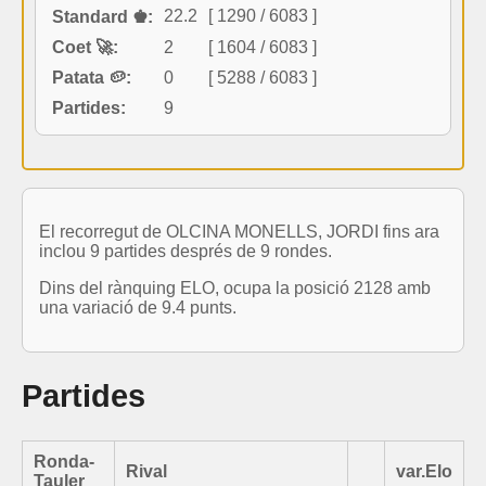
22.2
[ 1290 / 6083 ]
Standard ♚:
Coet 🚀:
2
[ 1604 / 6083 ]
Patata 🥔:
0
[ 5288 / 6083 ]
Partides:
9
El recorregut de OLCINA MONELLS, JORDI fins ara
inclou 9 partides després de 9 rondes.
Dins del rànquing ELO, ocupa la posició 2128 amb
una variació de 9.4 punts.
Partides
Ronda-
Rival
var.Elo
Tauler