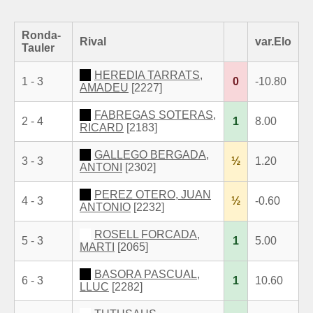
Ronda-
Rival
var.Elo
Tauler
HEREDIA TARRATS,
1 - 3
0
-10.80
AMADEU
[2227]
FABREGAS SOTERAS,
2 - 4
1
8.00
RICARD
[2183]
GALLEGO BERGADA,
3 - 3
½
1.20
ANTONI
[2302]
PEREZ OTERO, JUAN
4 - 3
½
-0.60
ANTONIO
[2232]
ROSELL FORCADA,
5 - 3
1
5.00
MARTI
[2065]
BASORA PASCUAL,
6 - 3
1
10.60
LLUC
[2282]