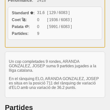
Performance:
2418
31.6
[ 129 / 6083 ]
Standard ♚:
Coet 🚀:
0
[ 1936 / 6083 ]
Patata 🥔:
0
[ 5991 / 6083 ]
Partides:
9
Un cop completades 9 rondes, ARANDA
GONZALEZ, JOSEP suma 9 partides jugades a la
lliga catalana.
En el rànquing ELO, ARANDA GONZALEZ, JOSEP
es situa en la posició 711 del rànquing de variació
d'ELO amb una variació de 36.2 punts.
Partides