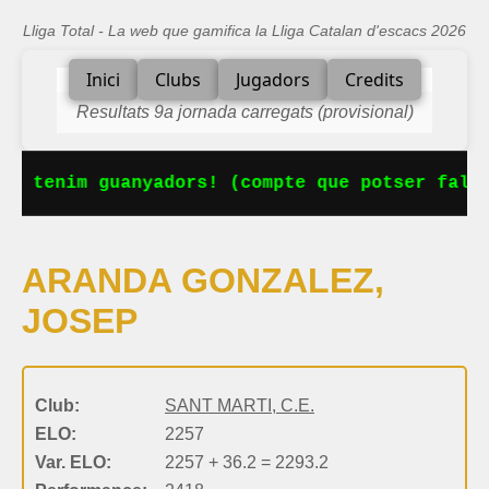
Lliga Total - La web que gamifica la Lliga Catalan d'escacs 2026
Inici
Clubs
Jugadors
Credits
Resultats 9a jornada carregats (provisional)
Ja tenim guanyadors! (compte que potser falta
ARANDA GONZALEZ,
JOSEP
Club:
SANT MARTI, C.E.
ELO:
2257
Var. ELO:
2257 + 36.2 = 2293.2