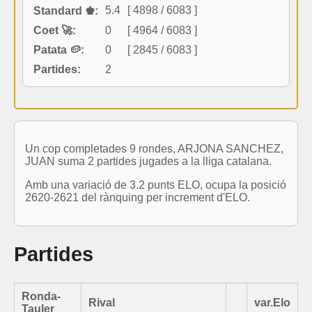
5.4
[ 4898 / 6083 ]
Standard ♚:
Coet 🚀:
0
[ 4964 / 6083 ]
Patata 🥔:
0
[ 2845 / 6083 ]
Partides:
2
Un cop completades 9 rondes, ARJONA SANCHEZ,
JUAN suma 2 partides jugades a la lliga catalana.
Amb una variació de 3.2 punts ELO, ocupa la posició
2620-2621 del rànquing per increment d'ELO.
Partides
Ronda-
Rival
var.Elo
Tauler