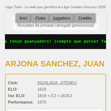
Lliga Total - La web que gamifica la Lliga Catalan d'escacs 2026
Inici
Clubs
Jugadors
Credits
Resultats 9a jornada carregats (provisional)
 Ja tenim guanyadors! (compte que potser falt
ARJONA SANCHEZ, JUAN
Club:
IGUALADA - ATENEU
ELO:
1616
Var. ELO:
1616 + 3.2 = 1619.2
Performance:
1675