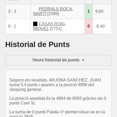
PEDRALS ROCA,
3 - 3
1
9.60
MARTÍ
[1599]
CASAS ROIG,
9 - 1
0
-6.40
MIQUEL
[1751]
Historial de Punts
Veure historial de punts
Segons els resultats, ARJONA SANCHEZ, JUAN
suma 5.4 punts i apareix a la posició 4898 del
rànquing general.
La posició assolida és la 4964 de 6083 gràcies als 0
punts Coet 🚀.
La suma de 0 punts Patata 🥔 permet situar-se en la
posició 2845.