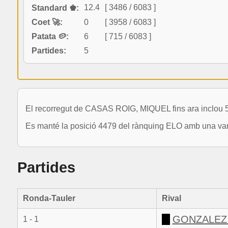
12.4
[ 3486 / 6083 ]
Standard ♚:
Coet 🚀:
0
[ 3958 / 6083 ]
Patata 🥔:
6
[ 715 / 6083 ]
Partides:
5
El recorregut de CASAS ROIG, MIQUEL fins ara inclou 5
Es manté la posició 4479 del rànquing ELO amb una vari
Partides
Ronda-Tauler
Rival
GONZALEZ 
1 - 1