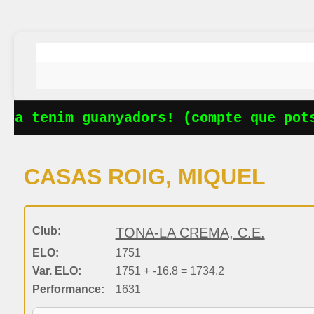
Ja tenim guanyadors! (compte que potse
CASAS ROIG, MIQUEL
Club:
TONA-LA CREMA, C.E.
ELO:
1751
Var. ELO:
1751 + -16.8 = 1734.2
Performance:
1631