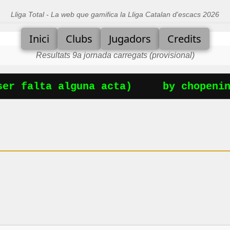
Lliga Total - La web que gamifica la Lliga Catalan d'escacs 2026
Inici
Clubs
Jugadors
Credits
Resultats 9a jornada carregats (provisional)
r falta alguna acta)
by chopening