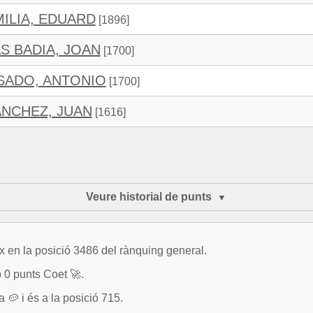
ILIA, EDUARD
[1896]
 BADIA, JOAN
[1700]
SADO, ANTONIO
[1700]
NCHEZ, JUAN
[1616]
Veure historial de punts
 en la posició 3486 del rànquing general.
b 0 punts Coet 🚀.
 i és a la posició 715.