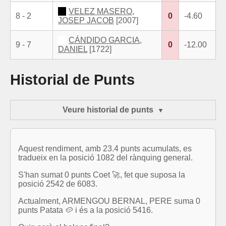
VELEZ MASERO,
8 - 2
0
-4.60
JOSEP JACOB
[2007]
CÁNDIDO GARCIA,
9 - 7
0
-12.00
DANIEL
[1722]
Historial de Punts
Veure historial de punts
Aquest rendiment, amb 23.4 punts acumulats, es
tradueix en la posició 1082 del rànquing general.
S'han sumat 0 punts Coet 🚀, fet que suposa la
posició 2542 de 6083.
Actualment, ARMENGOU BERNAL, PERE suma 0
punts Patata 🥔 i és a la posició 5416.