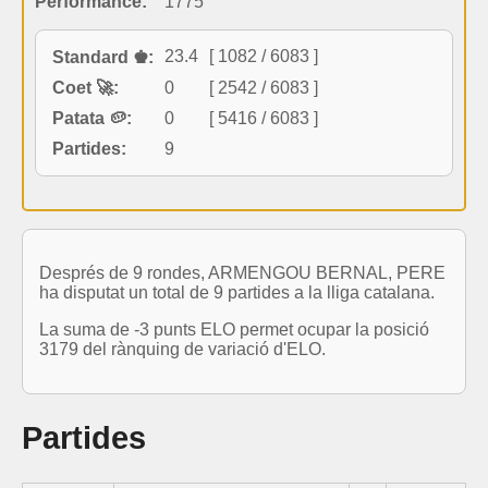
Performance:
1775
23.4
[ 1082 / 6083 ]
Standard ♚:
Coet 🚀:
0
[ 2542 / 6083 ]
Patata 🥔:
0
[ 5416 / 6083 ]
Partides:
9
Després de 9 rondes, ARMENGOU BERNAL, PERE
ha disputat un total de 9 partides a la lliga catalana.
La suma de -3 punts ELO permet ocupar la posició
3179 del rànquing de variació d'ELO.
Partides