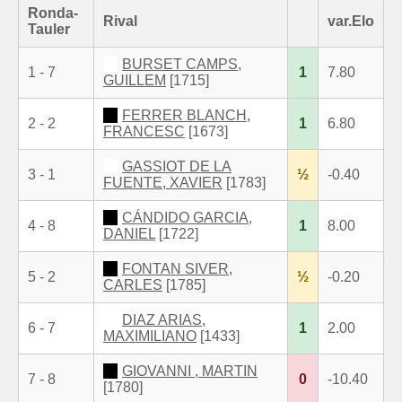
Ronda-
Rival
var.Elo
Tauler
BURSET CAMPS,
1 - 7
1
7.80
GUILLEM
[1715]
FERRER BLANCH,
2 - 2
1
6.80
FRANCESC
[1673]
GASSIOT DE LA
3 - 1
½
-0.40
FUENTE, XAVIER
[1783]
CÁNDIDO GARCIA,
4 - 8
1
8.00
DANIEL
[1722]
FONTAN SIVER,
5 - 2
½
-0.20
CARLES
[1785]
DIAZ ARIAS,
6 - 7
1
2.00
MAXIMILIANO
[1433]
GIOVANNI , MARTIN
7 - 8
0
-10.40
[1780]