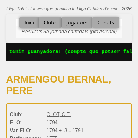
Lliga Total - La web que gamifica la Lliga Catalan d'escacs 2026
Inici
Clubs
Jugadors
Credits
Resultats 9a jornada carregats (provisional)
Ja tenim guanyadors! (compte que potser falta
ARMENGOU BERNAL,
PERE
Club:
OLOT, C.E.
ELO:
1794
Var. ELO:
1794 + -3 = 1791