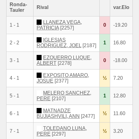
Ronda-
Rival
var.Elo
Tauler
LLANEZA VEGA,
1 - 1
0
-19.20
PATRICIA
[2257]
IGLESIAS
2 - 2
1
16.80
RODRIGUEZ, JOEL
[2187]
EZQUERRO LUQUE,
3 - 1
0
-18.00
ALBERT
[2278]
EXPOSITO AMARO,
4 - 1
½
7.20
JOSUE
[2377]
MELERO SANCHEZ,
5 - 1
1
12.80
PERE
[2107]
MATNADZE
6 - 1
½
11.60
BUJIASHVILI, ANN
[2477]
TOLEDANO LUNA,
7 - 1
½
3.20
PERE
[2297]