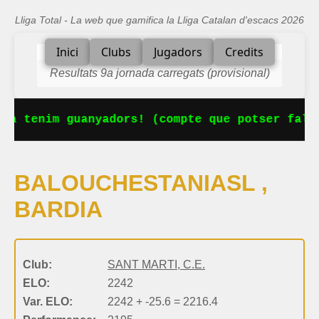
Lliga Total - La web que gamifica la Lliga Catalan d'escacs 2026
Inici
Clubs
Jugadors
Credits
Resultats 9a jornada carregats (provisional)
Ja tenim guanyadors! (compte que potser falta
BALOUCHESTANIASL ,
BARDIA
Club:
SANT MARTI, C.E.
ELO:
2242
Var. ELO:
2242 + -25.6 = 2216.4