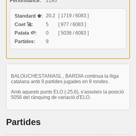
Performance:
2195
20.2
[ 1719 / 6083 ]
Standard ♚:
Coet 🚀:
5
[ 977 / 6083 ]
Patata 🥔:
0
[ 5036 / 6083 ]
Partides:
9
BALOUCHESTANIASL , BARDIA continua la lliga
catalana amb 9 partides jugades en 9 rondes.
Amb aquests punts ELO (-25.6), s'assoleix la posició
5056 del rànquing de variació d'ELO.
Partides