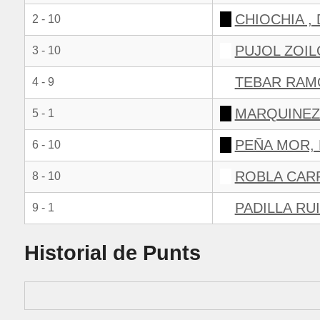
CHIOCHIA ,
2 - 10
PUJOL ZOIL
3 - 10
TEBAR RAM
4 - 9
MARQUINEZ
5 - 1
PEÑA MOR, 
6 - 10
ROBLA CAR
8 - 10
PADILLA RU
9 - 1
Historial de Punts