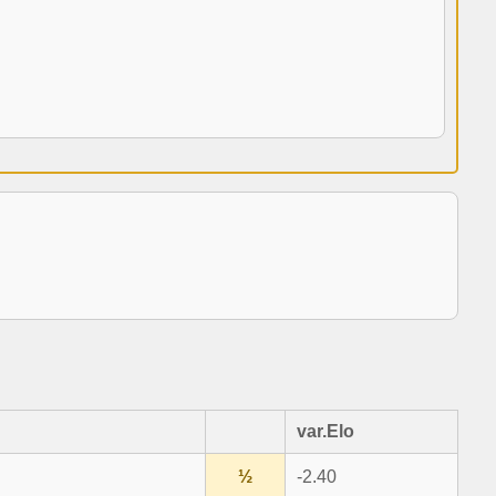
var.Elo
½
-2.40