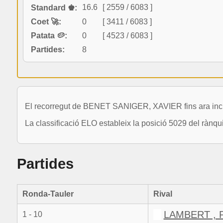
16.6
[ 2559 / 6083 ]
Standard ♚:
Coet 🚀:
0
[ 3411 / 6083 ]
Patata 🥔:
0
[ 4523 / 6083 ]
Partides:
8
El recorregut de BENET SANIGER, XAVIER fins ara inclo
La classificació ELO estableix la posició 5029 del rànq
Partides
Ronda-Tauler
Rival
LAMBERT , 
1 - 10