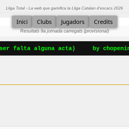
Lliga Total - La web que gamifica la Lliga Catalan d'escacs 2026
Inici
Clubs
Jugadors
Credits
Resultats 9a jornada carregats (provisional)
er falta alguna acta)
by chopenin