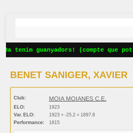
 Ja tenim guanyadors! (compte que pots
BENET SANIGER, XAVIER
Club:
MOIA MOIANES C.E.
ELO:
1923
Var. ELO:
1923 + -25.2 = 1897.8
Performance:
1815