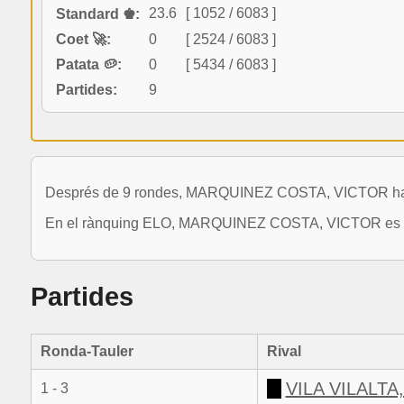
23.6
[ 1052 / 6083 ]
Standard ♚:
Coet 🚀:
0
[ 2524 / 6083 ]
Patata 🥔:
0
[ 5434 / 6083 ]
Partides:
9
Després de 9 rondes, MARQUINEZ COSTA, VICTOR ha dispu
En el rànquing ELO, MARQUINEZ COSTA, VICTOR es situa
Partides
Ronda-Tauler
Rival
VILA VILALTA
1 - 3