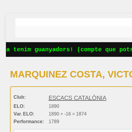
Ja tenim guanyadors! (compte que potse
MARQUINEZ COSTA, VICT
Club:
ESCACS CATALÒNIA
ELO:
1890
Var. ELO:
1890 + -16 = 1874
Performance:
1789