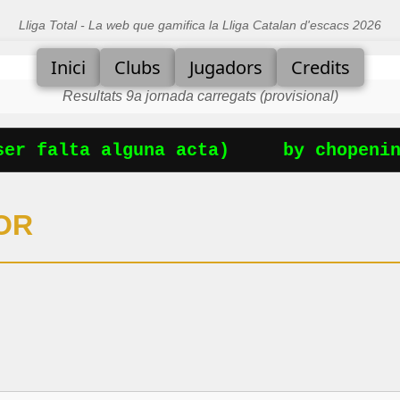
Lliga Total - La web que gamifica la Lliga Catalan d'escacs 2026
Inici
Clubs
Jugadors
Credits
Resultats 9a jornada carregats (provisional)
r falta alguna acta)
by chopening
OR