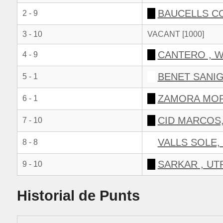
BAUCELLS C
2 - 9
3 - 10
VACANT [1000]
CANTERO , W
4 - 9
BENET SANIG
5 - 1
ZAMORA MOR
6 - 1
CID MARCOS,
7 - 10
VALLS SOLE,
8 - 8
SARKAR , UT
9 - 10
Historial de Punts