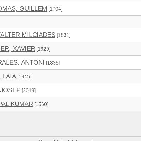
OMAS, GUILLEM
[1704]
ALTER MILCIADES
[1831]
ER, XAVIER
[1929]
ALES, ANTONI
[1835]
 LAIA
[1945]
 JOSEP
[2019]
PAL KUMAR
[1560]