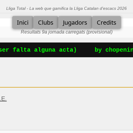
Lliga Total - La web que gamifica la Lliga Catalan d'escacs 2026
Inici
Clubs
Jugadors
Credits
Resultats 9a jornada carregats (provisional)
er falta alguna acta)
by chopening
.E.