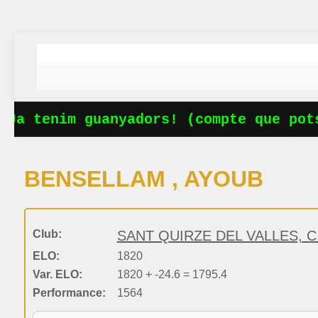
Ja tenim guanyadors! (compte que pots
BENSELLAM , AYOUB
Club:
SANT QUIRZE DEL VALLES, C
ELO:
1820
Var. ELO:
1820 + -24.6 = 1795.4
Performance:
1564