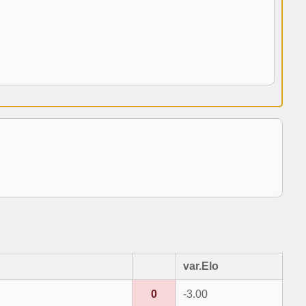
var.Elo
0
-3.00