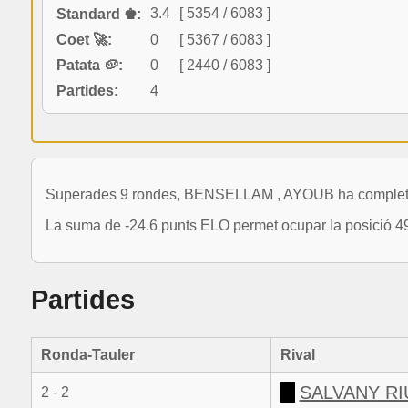
3.4
[ 5354 / 6083 ]
Standard ♚:
Coet 🚀:
0
[ 5367 / 6083 ]
Patata 🥔:
0
[ 2440 / 6083 ]
Partides:
4
Superades 9 rondes, BENSELLAM , AYOUB ha completat 
La suma de -24.6 punts ELO permet ocupar la posició 49
Partides
Ronda-Tauler
Rival
SALVANY RI
2 - 2