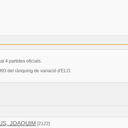
4 partides oficials.
93 del rànquing de variació d'ELO.
US, JOAQUIM
[2122]