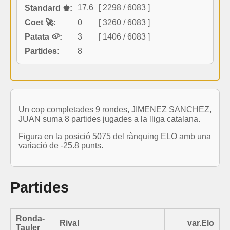
17.6
[ 2298 / 6083 ]
Standard ♚:
Coet 🚀:
0
[ 3260 / 6083 ]
Patata 🥔:
3
[ 1406 / 6083 ]
Partides:
8
Un cop completades 9 rondes, JIMENEZ SANCHEZ,
JUAN suma 8 partides jugades a la lliga catalana.
Figura en la posició 5075 del rànquing ELO amb una
variació de -25.8 punts.
Partides
Ronda-
Rival
var.Elo
Tauler