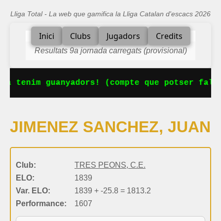
Lliga Total - La web que gamifica la Lliga Catalan d'escacs 2026
Inici
Clubs
Jugadors
Credits
Resultats 9a jornada carregats (provisional)
Ja tenim guanyadors! (compte que potser falta
JIMENEZ SANCHEZ, JUAN
Club:
TRES PEONS, C.E.
ELO:
1839
Var. ELO:
1839 + -25.8 = 1813.2
Performance:
1607