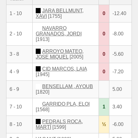
JARA BELLMUNT,
1 - 10
0
-12.40
XAVI
[1755]
NAVARRO
2 - 10
GRANADOS, JORDI
0
-8.00
[1913]
ARROYO MATEO,
3 - 8
0
-5.60
JOSE MIQUEL
[2005]
CID MARCOS, LAIA
4 - 9
0
-7.20
[1945]
BENSELLAM , AYOUB
6 - 9
5.00
[1820]
GARRIDO PLA, ELOI
7 - 10
1
3.40
[1568]
PEDRALS ROCA,
8 - 10
½
-6.00
MARTÍ
[1599]