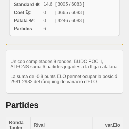
14.6
[ 3005 / 6083 ]
Standard ♚:
Coet 🚀:
0
[ 3665 / 6083 ]
Patata 🥔:
0
[ 4246 / 6083 ]
Partides:
6
Un cop completades 9 rondes, BUDO POCH,
ALFONS suma 6 partides jugades a la lliga catalana.
La suma de -0.8 punts ELO permet ocupar la posició
2981-2982 del rànquing de variació d'ELO.
Partides
Ronda-
Rival
var.Elo
Tauler