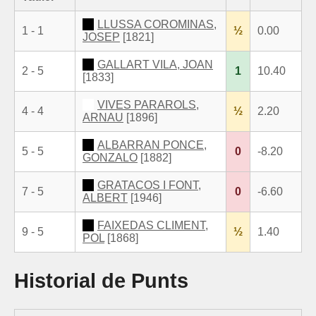
LLUSSA COROMINAS,
1 - 1
½
0.00
JOSEP
[1821]
GALLART VILA, JOAN
2 - 5
1
10.40
[1833]
VIVES PARAROLS,
4 - 4
½
2.20
ARNAU
[1896]
ALBARRAN PONCE,
5 - 5
0
-8.20
GONZALO
[1882]
GRATACOS I FONT,
7 - 5
0
-6.60
ALBERT
[1946]
FAIXEDAS CLIMENT,
9 - 5
½
1.40
POL
[1868]
Historial de Punts