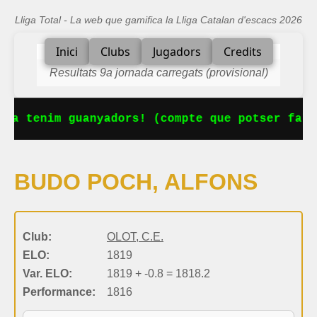
Lliga Total - La web que gamifica la Lliga Catalan d'escacs 2026
Inici
Clubs
Jugadors
Credits
Resultats 9a jornada carregats (provisional)
 Ja tenim guanyadors! (compte que potser falt
BUDO POCH, ALFONS
Club:
OLOT, C.E.
ELO:
1819
Var. ELO:
1819 + -0.8 = 1818.2
Performance:
1816