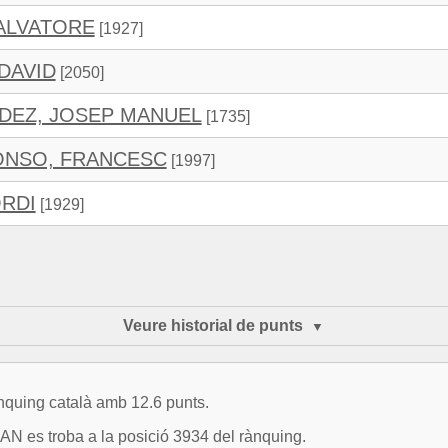
ALVATORE
[1927]
DAVID
[2050]
DEZ, JOSEP MANUEL
[1735]
ONSO, FRANCESC
[1997]
ORDI
[1929]
Veure historial de punts
ànquing català amb 12.6 punts.
 es troba a la posició 3934 del rànquing.