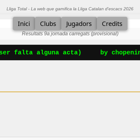
Lliga Total - La web que gamifica la Lliga Catalan d'escacs 2026
Inici
Clubs
Jugadors
Credits
Resultats 9a jornada carregats (provisional)
er falta alguna acta)
by chopening