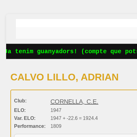
Ja tenim guanyadors! (compte que pots
CALVO LILLO, ADRIAN
Club:
CORNELLA, C.E.
ELO:
1947
Var. ELO:
1947 + -22.6 = 1924.4
Performance:
1809