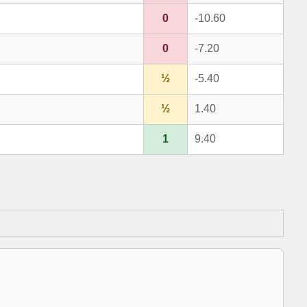
0
-10.60
0
-7.20
½
-5.40
½
1.40
1
9.40