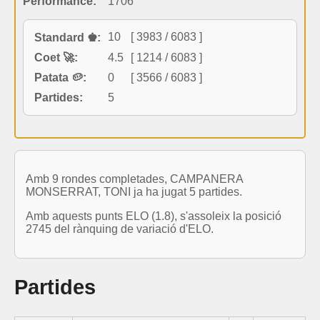
Performance:
1706
10
[ 3983 / 6083 ]
Standard ♚:
Coet 🚀:
4.5
[ 1214 / 6083 ]
Patata 🥔:
0
[ 3566 / 6083 ]
Partides:
5
Amb 9 rondes completades, CAMPANERA
MONSERRAT, TONI ja ha jugat 5 partides.
Amb aquests punts ELO (1.8), s'assoleix la posició
2745 del rànquing de variació d'ELO.
Partides