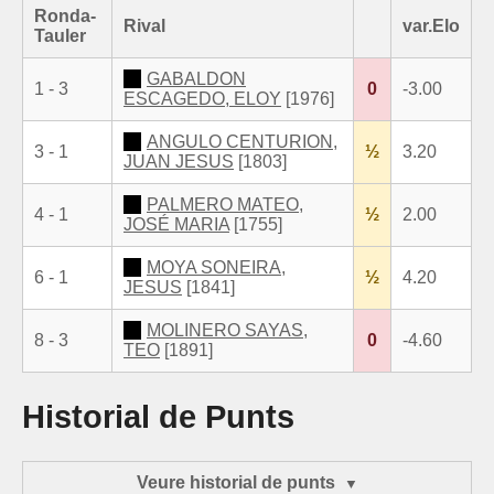
Ronda-
Rival
var.Elo
Tauler
GABALDON
1 - 3
0
-3.00
ESCAGEDO, ELOY
[1976]
ANGULO CENTURION,
3 - 1
½
3.20
JUAN JESUS
[1803]
PALMERO MATEO,
4 - 1
½
2.00
JOSÉ MARIA
[1755]
MOYA SONEIRA,
6 - 1
½
4.20
JESUS
[1841]
MOLINERO SAYAS,
8 - 3
0
-4.60
TEO
[1891]
Historial de Punts
Veure historial de punts