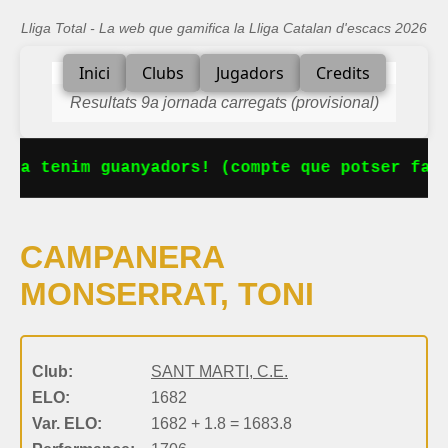
Lliga Total - La web que gamifica la Lliga Catalan d'escacs 2026
Inici
Clubs
Jugadors
Credits
Resultats 9a jornada carregats (provisional)
 Ja tenim guanyadors! (compte que potser falt
CAMPANERA
MONSERRAT, TONI
Club:
SANT MARTI, C.E.
ELO:
1682
Var. ELO:
1682 + 1.8 = 1683.8